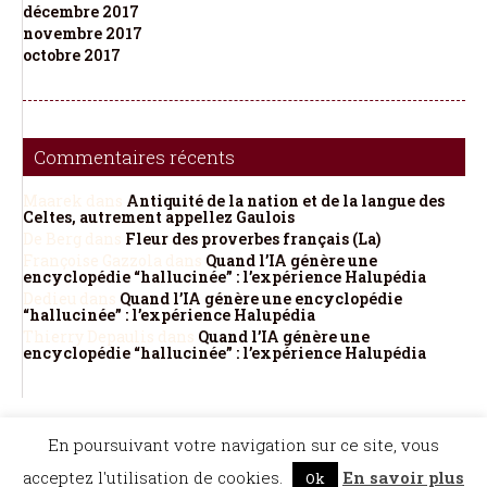
décembre 2017
novembre 2017
octobre 2017
Commentaires récents
Maarek
dans
Antiquité de la nation et de la langue des
Celtes, autrement appellez Gaulois
De Berg
dans
Fleur des proverbes français (La)
Françoise Gazzola
dans
Quand l’IA génère une
encyclopédie “hallucinée” : l’expérience Halupédia
Dedieu
dans
Quand l’IA génère une encyclopédie
“hallucinée” : l’expérience Halupédia
Thierry Depaulis
dans
Quand l’IA génère une
encyclopédie “hallucinée” : l’expérience Halupédia
©Dicopathe - Tous droits réservés -
Mentions légales
- Réalisation :
Bel et Bien
En poursuivant votre navigation sur ce site, vous
Vu
Restez à l'affût des actualités de Dicopathe -
acceptez l'utilisation de cookies.
En savoir plus
Ok