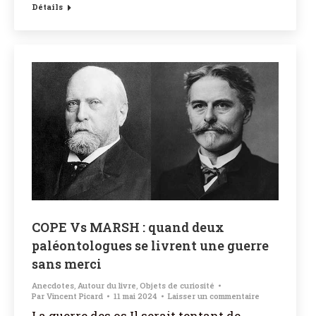
Détails
COPE Vs MARSH : quand deux
paléontologues se livrent une guerre
sans merci
Anecdotes
,
Autour du livre
,
Objets de curiosité
Par
Vincent Picard
11 mai 2024
Laisser un commentaire
La guerre des os Il serait tentant de