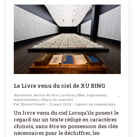
Le Livre venu du ciel de XU BING
Anecdotes
,
Autour du livre
,
Lectures, films, expositions,
manifestations
,
Objets de curiosité
Par
Vincent Picard
31 mars 2024
Laisser un commentaire
Un livre venu du ciel Lorsqu’ils posent le
regard sur un texte rédigé en caractères
chinois, sans être en possession des clés
nécessaires pour le déchiffrer, les