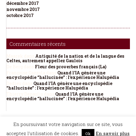
décembre 2017
novembre 2017
octobre 2017
Commentaires récents
Maarek
dans
Antiquité de la nation et de la langue des
Celtes, autrement appellez Gaulois
De Berg
dans
Fleur des proverbes français (La)
Françoise Gazzola
dans
Quand l’IA génère une
encyclopédie “hallucinée” : l’expérience Halupédia
Dedieu
dans
Quand l’IA génère une encyclopédie
“hallucinée” : l’expérience Halupédia
Thierry Depaulis
dans
Quand l’IA génère une
encyclopédie “hallucinée” : l’expérience Halupédia
©Dicopathe - Tous droits réservés -
Mentions légales
- Réalisation :
Bel et Bien
En poursuivant votre navigation sur ce site, vous
Vu
Restez à l'affût des actualités de Dicopathe -
acceptez l'utilisation de cookies.
En savoir plus
Ok