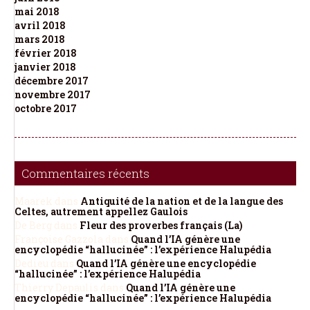
mai 2018
avril 2018
mars 2018
février 2018
janvier 2018
décembre 2017
novembre 2017
octobre 2017
Commentaires récents
Maarek
dans
Antiquité de la nation et de la langue des
Celtes, autrement appellez Gaulois
De Berg
dans
Fleur des proverbes français (La)
Françoise Gazzola
dans
Quand l’IA génère une
encyclopédie “hallucinée” : l’expérience Halupédia
Dedieu
dans
Quand l’IA génère une encyclopédie
“hallucinée” : l’expérience Halupédia
Thierry Depaulis
dans
Quand l’IA génère une
encyclopédie “hallucinée” : l’expérience Halupédia