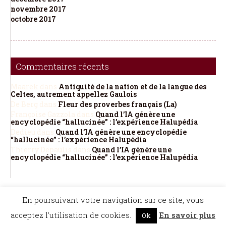
novembre 2017
octobre 2017
Commentaires récents
Maarek
dans
Antiquité de la nation et de la langue des
Celtes, autrement appellez Gaulois
De Berg
dans
Fleur des proverbes français (La)
Françoise Gazzola
dans
Quand l’IA génère une
encyclopédie “hallucinée” : l’expérience Halupédia
Dedieu
dans
Quand l’IA génère une encyclopédie
“hallucinée” : l’expérience Halupédia
Thierry Depaulis
dans
Quand l’IA génère une
encyclopédie “hallucinée” : l’expérience Halupédia
©Dicopathe - Tous droits réservés -
Mentions légales
- Réalisation :
Bel et Bien
En poursuivant votre navigation sur ce site, vous
Vu
Restez à l'affût des actualités de Dicopathe -
acceptez l'utilisation de cookies.
En savoir plus
Ok
Abonnez-vous !