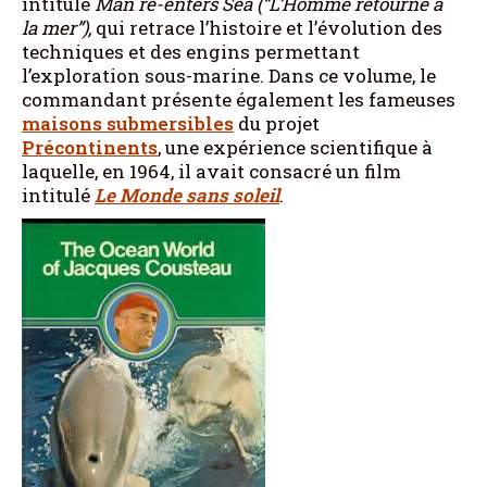
intitulé
Man re-enters Sea (“L’Homme retourne à
la mer”),
qui retrace l’histoire et l’évolution des
techniques et des engins permettant
l’exploration sous-marine. Dans ce volume, le
commandant présente également les fameuses
maisons submersibles
du projet
Précontinents
, une expérience scientifique à
laquelle, en 1964, il avait consacré un film
intitulé
Le Monde sans soleil
.