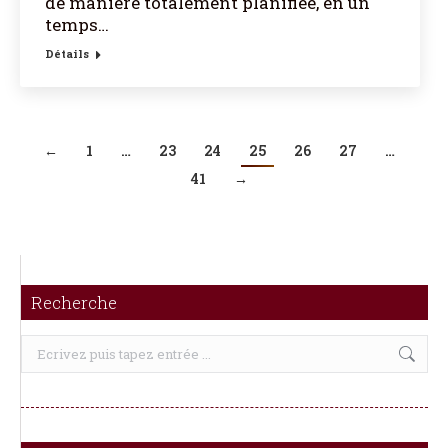
de manière totalement planifiée, en un
temps…
Détails
←
1
…
23
24
25
26
27
…
41
→
Recherche
Recherche
: