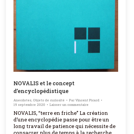
NOVALIS et le concept
d’encyclopédistique
Anecdotes
,
Objets de curiosité
Par
Vincent Picard
19 septembre 2020
Laisser un commentaire
NOVALIS, “terre en friche” La création
d’une encyclopédie passe pour être un
long travail de patience qui nécessite de
consacrer plus de temps à la recherche