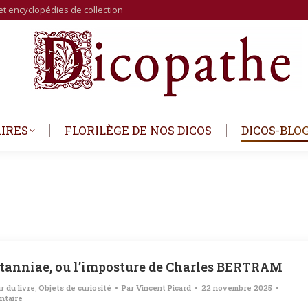
et encyclopédies de collection
IRES
FLORILÈGE DE NOS DICOS
DICOS-BLO
itanniae, ou l’imposture de Charles BERTRAM
r du livre
,
Objets de curiosité
Par
Vincent Picard
22 novembre 2025
ntaire