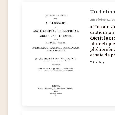
Un diction
Anecdotes
,
Autou
« Hobson-Jo
dictionnair
décrit le p
phonétiquem
phénomène 
essaie de p
Détails