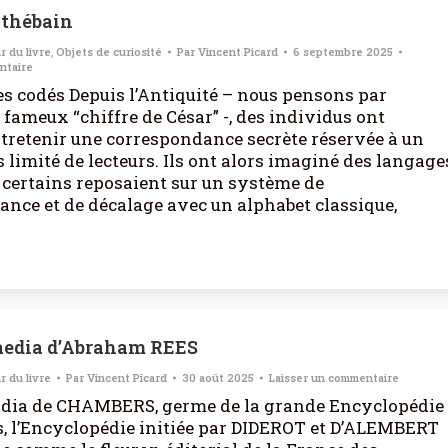
 thébain
r du livre
,
Objets de curiosité
Par
Vincent Picard
6 septembre 2025
ntaire
s codés Depuis l’Antiquité – nous pensons par
fameux “chiffre de César” -, des individus ont
tretenir une correspondance secrète réservée à un
 limité de lecteurs. Ils ont alors imaginé des langage
 certains reposaient sur un système de
nce et de décalage avec un alphabet classique,
aedia d’Abraham REES
r du livre
Par
Vincent Picard
30 août 2025
Laisser un commentaire
dia de CHAMBERS, germe de la grande Encyclopédie
s, l’Encyclopédie initiée par DIDEROT et D’ALEMBERT