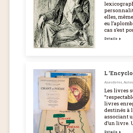
lexicograph
personnalit
elles, même
eu l’aplomb
cas s’est p
Détails
L ‘Encycl
Anecdotes
,
Autou
Les livres 
“respectabl
livres enre
destinés à l
associant u
d’un livre.
Détails