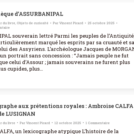
thèque d’ASSURBANIPAL
r du livre
,
Objets de curiosité
Par
Vincent Picard
25 octobre 2025
ntaire
L souverain lettré Parmi les peuples de l’Antiquité
articulièrement marqué les esprits par sa cruauté et s
 celui des Assyriens. L’archéologue Jacques de MORGA
 un portrait sans concession : “Jamais peuple ne fut
 que celui d’Assour ; jamais souverains ne furent plus
lus cupides, plus…
graphe aux prétentions royales : Ambroise CALFA
 de LUSIGNAN
r du livre
Par
Vincent Picard
12 octobre 2025
1 Commentaire
LFA, un lexicographe atypique L’histoire de la