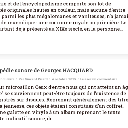
ie et de l’encyclopédisme comporte son lot de
és originales hautes en couleur, mais aucune d’entre
 parmi les plus mégalomanes et vaniteuses, n’a jama
 de revendiquer une couronne royale ou princière. Le
ourtant déjà présenté au XIXe siècle, en la personne…
opédie sonore de Georges HACQUARD
r du livre
Par
Vincent Picard
4 octobre 2025
Laisser un commentaire
sur microsillon Ceux d’entre nous qui ont atteint un â
e” se souviennent peut-être toujours de l’existence de
gistrés sur disques. Reprenant généralement des titr
a jeunesse, ces objets étaient constitués d’un coffret,
ne galette en vinyle à un album reprenant le texte
 Un indicatif sonore, du…