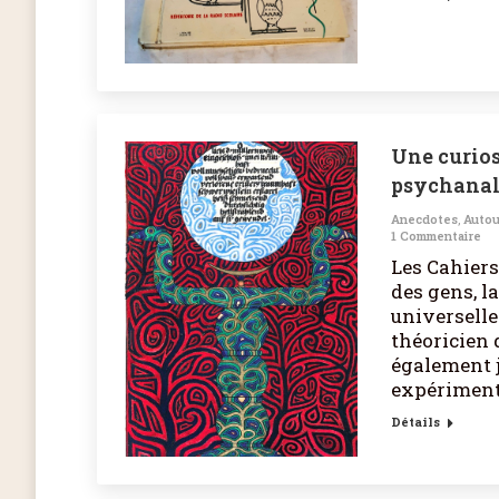
Une curios
psychanaly
Anecdotes
,
Autou
1 Commentaire
Les Cahiers
des gens, l
universelle
théoricien 
également j
expérimenta
Détails