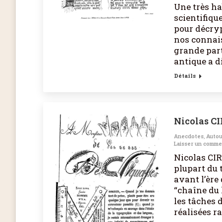
Une très ha
scientifiqu
pour décryp
nos connais
grande part
antique a di
Détails
Nicolas CI
Anecdotes
,
Autou
Laisser un comme
Nicolas CIR
plupart du 
avant l’ère
“chaîne du l
les tâches 
réalisées r