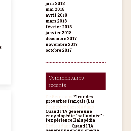
juin 2018
mai 2018
avril 2018
mars 2018
février 2018
janvier 2018
décembre 2017
novembre 2017
s
octobre 2017
Commentaires
récents
De Berg
dans
Fleur des
proverbes français (La)
Françoise Gazzola
dans
Quand l’IA génère une
encyclopédie “hallucinée” :
l’expérience Halupédia
Dedieu
dans
Quand l’IA
génère une encyclopédie