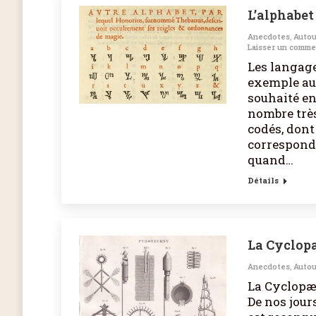
L’alphabet
Anecdotes
,
Autou
Laisser un comme
Les langage
exemple au 
souhaité en
nombre très
codés, dont
corresponda
quand…
Détails
La Cyclop
Anecdotes
,
Autou
La Cyclopæ
De nos jour