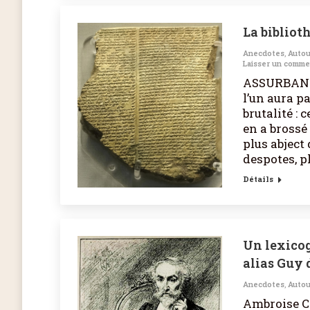
La biblio
Anecdotes
,
Autou
Laisser un comme
ASSURBANIPA
l’un aura p
brutalité :
en a brossé
plus abject
despotes, p
Détails
Un lexico
alias Guy
Anecdotes
,
Autou
Ambroise CA