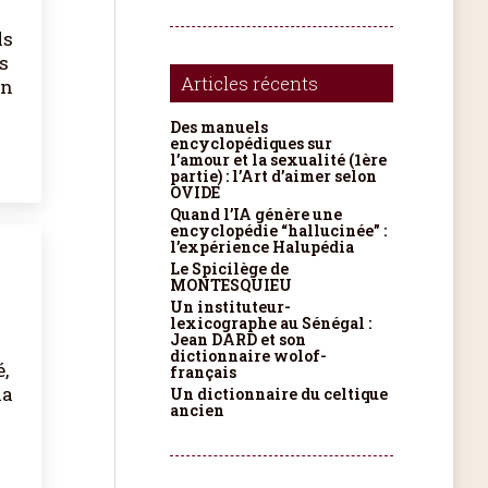
ls
s
Articles récents
en
Des manuels
encyclopédiques sur
l’amour et la sexualité (1ère
partie) : l’Art d’aimer selon
OVIDE
Quand l’IA génère une
encyclopédie “hallucinée” :
l’expérience Halupédia
Le Spicilège de
MONTESQUIEU
Un instituteur-
lexicographe au Sénégal :
Jean DARD et son
dictionnaire wolof-
,
français
la
Un dictionnaire du celtique
ancien