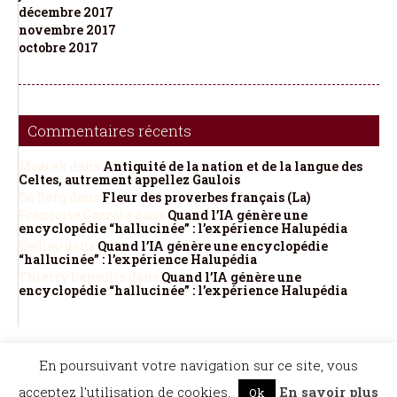
décembre 2017
novembre 2017
octobre 2017
Commentaires récents
Maarek
dans
Antiquité de la nation et de la langue des
Celtes, autrement appellez Gaulois
De Berg
dans
Fleur des proverbes français (La)
Françoise Gazzola
dans
Quand l’IA génère une
encyclopédie “hallucinée” : l’expérience Halupédia
Dedieu
dans
Quand l’IA génère une encyclopédie
“hallucinée” : l’expérience Halupédia
Thierry Depaulis
dans
Quand l’IA génère une
encyclopédie “hallucinée” : l’expérience Halupédia
©Dicopathe - Tous droits réservés -
Mentions légales
- Réalisation :
Bel et Bien
En poursuivant votre navigation sur ce site, vous
Vu
Restez à l'affût des actualités de Dicopathe -
acceptez l'utilisation de cookies.
En savoir plus
Ok