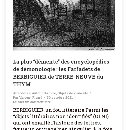
La plus “démente” des encyclopédies
de démonologie : les Farfadets de
BERBIGUIER de TERRE-NEUVE du
THYM
Anecdotes
,
Autour du livre
,
Objets de curiosité
Par
Vincent Picard
30 octobre 2021
Laisser un commentaire
BERBIGUIER, un fou littéraire Parmi les
“objets littéraires non identifiés” (OLNI)
qui ont émaillé l’histoire des lettres,
figure un ouvrage bien singulier, à la fois