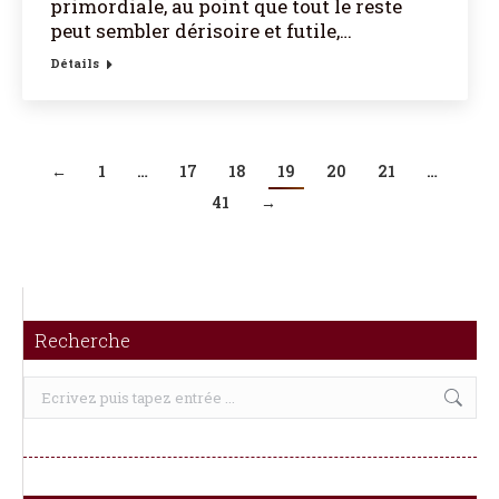
primordiale, au point que tout le reste
peut sembler dérisoire et futile,…
Détails
←
1
…
17
18
19
20
21
…
41
→
Recherche
Recherche
: