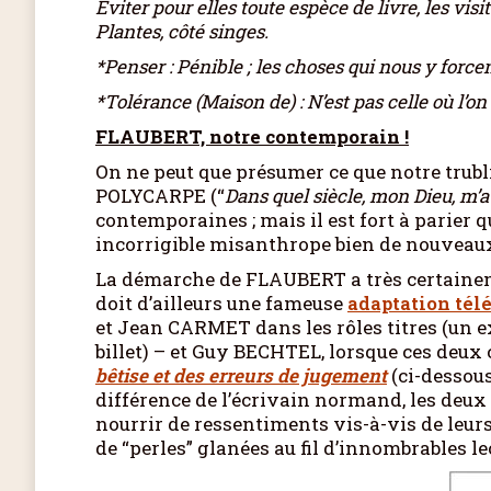
Éviter pour elles toute espèce de livre, les vis
Plantes, côté singes.
*Penser : Pénible ; les choses qui nous y forc
*Tolérance (Maison de) : N’est pas celle où l’on
FLAUBERT, notre contemporain !
On ne peut que présumer ce que notre trubli
POLYCARPE (“
Dans quel siècle, mon Dieu, m’av
contemporaines ; mais il est fort à parier
incorrigible misanthrope bien de nouveaux 
La démarche de FLAUBERT a très certaineme
doit d’ailleurs une fameuse
adaptation tél
et Jean CARMET dans les rôles titres (un ext
billet) – et Guy BECHTEL, lorsque ces deux
bêtise et des erreurs de jugement
(ci-dessous
différence de l’écrivain normand, les deu
nourrir de ressentiments vis-à-vis de leur
de “perles” glanées au fil d’innombrables l