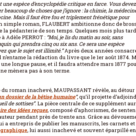
 une espèce d’encyclopédie critique en farce. Vous devez
ier beaucoup de choses que j’ignore : la chimie, la médecine
ine. Mais il faut être fou et triplement frénétique pour
un simple roman, FLAUBERT ambitionne donc de bros
 la pédanterie de son temps. Quelques mois plus tard,
é à Adèle PERROT :
“Moi, je lis du matin au soir, sans
uin qui prendra cinq ou six ans. Ce sera une espèce
 que le sujet est illimité.”
Après deux années consacr
l n’entame la rédaction du livre que le 1er août 1874. M
re une longue pause, et il faudra attendre mars 1877 pou
l ne mènera pas à son terme.
rie du roman inachevé, MAUPASSANT révèle, au détour
un dossier de la bêtise humaine
“,
qu’il projette d’adjoin
eil de sottises”
. La pièce centrale de ce supplément aur
ire des idées reçues
,
composé d’aphorismes, de senten
 l’auteur pendant près de trente ans. Grâce au dévouem
qui a entrepris de publier les manuscrits, les carnets et
ographique
, lui aussi inachevé et souvent éparpillé en