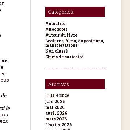
ur
s
Catégories
Actualité
Anecdotes
e
Autour du livre
Lectures, films, expositions,
manifestations
Non classé
Objets de curiosité
nous
de
ger
sous
Archives
 de
juillet 2026
juin 2026
mai 2026
ai le
avril 2026
ions
mars 2026
ment
février 2026