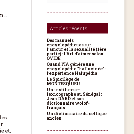
en…
Articles récents
Des manuels
encyclopédiques sur
l’amour et la sexualité (1ère
partie) : l’Art d’aimer selon
OVIDE
Quand l’IA génère une
encyclopédie “hallucinée” :
l’expérience Halupédia
Le Spicilège de
MONTESQUIEU
Un instituteur-
lexicographe au Sénégal :
Jean DARD et son
dictionnaire wolof-
français
Un dictionnaire du celtique
les
ancien
ar
e et,