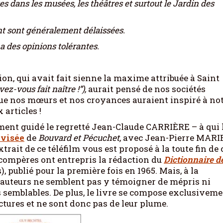
ites dans les musées, les théâtres et surtout le Jardin des
ent sont généralement délaissées.
 a des opinions tolérantes.
on, qui avait fait sienne la maxime attribuée à Saint
ez-vous fait naître !”),
aurait pensé de nos sociétés
 que nos mœurs et nos croyances auraient inspiré à no
articles !
nt guidé le regretté Jean-Claude CARRIÈRE – à qui 
évisée
de
Bouvard et Pécuchet,
avec Jean-Pierre MARI
rait de ce téléfilm vous est proposé à la toute fin de 
 compères ont entrepris la rédaction du
Dictionnaire d
), publié pour la première fois en 1965. Mais, à la
x auteurs ne semblent pas y témoigner de mépris ni
s semblables. De plus, le livre se compose exclusivem
ectures et ne sont donc pas de leur plume.