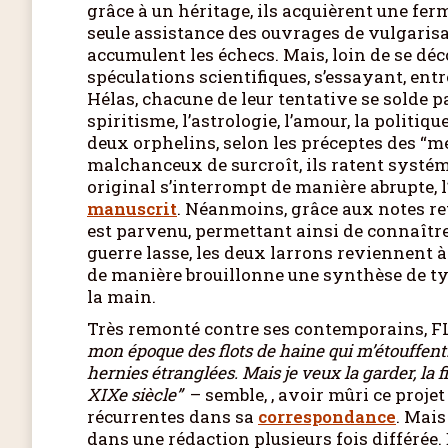
grâce à un héritage, ils acquièrent une fer
seule assistance des ouvrages de vulgarisa
accumulent les échecs. Mais, loin de se déc
spéculations scientifiques, s’essayant, entre
Hélas, chacune de leur tentative se solde p
spiritisme, l’astrologie, l’amour, la politi
deux orphelins, selon les préceptes des “me
malchanceux de surcroît, ils ratent systéma
original s’interrompt de manière abrupte, 
manuscrit
. Néanmoins, grâce aux notes re
est parvenu, permettant ainsi de connaître
guerre lasse, les deux larrons reviennent 
de manière brouillonne une synthèse de ty
la main.
Très remonté contre ses contemporains, FL
mon époque des flots de haine qui m’étouffent
hernies étranglées. Mais je veux la garder, la fi
XIXe siècle”
– semble, , avoir mûri ce proje
récurrentes dans sa
correspondance
. Mais
dans une rédaction plusieurs fois différée