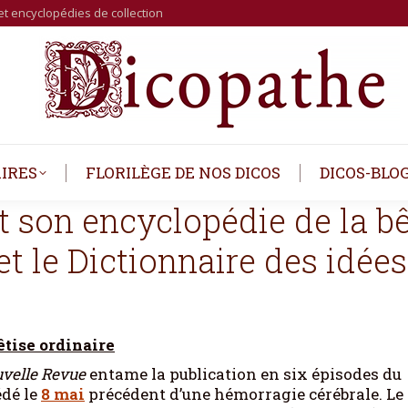
et encyclopédies de collection
IRES
FLORILÈGE DE NOS DICOS
DICOS-BLO
son encyclopédie de la bê
t le Dictionnaire des idée
tise ordinaire
velle Revue
entame la publication en six épisodes du
dé le
8 mai
précédent d’une hémorragie cérébrale. Le