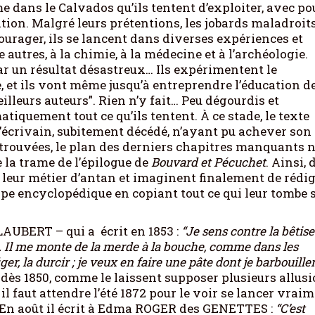
me dans le Calvados qu’ils tentent d’exploiter, avec po
tion. Malgré leurs prétentions, les jobards maladroit
ourager, ils se lancent dans diverses expériences et
 autres, à la chimie, à la médecine et à l’archéologie.
ar un résultat désastreux… Ils expérimentent le
que, et ils vont même jusqu’à entreprendre l’éducation d
illeurs auteurs”. Rien n’y fait… Peu dégourdis et
tiquement tout ce qu’ils tentent. À ce stade, le texte
l’écrivain, subitement décédé, n’ayant pu achever son
trouvées, le plan des derniers chapitres manquants 
 la trame de l’épilogue de
Bouvard et Pécuchet
. Ainsi, 
à leur métier d’antan et imaginent finalement de rédi
pe encyclopédique en copiant tout ce qui leur tombe 
AUBERT – qui a écrit en 1853 :
“Je sens contre la bêtise
. Il me monte de la merde à la bouche, comme dans les
ger, la durcir ; je veux en faire une pâte dont je barbouiller
t dès 1850, comme le laissent supposer plusieurs allus
 il faut attendre l’été 1872 pour le voir se lancer vrai
. En août il écrit à Edma ROGER des GENETTES :
“C’est