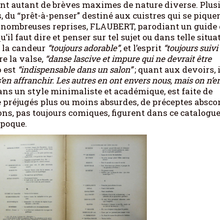
sont autant de brèves maximes de nature diverse. Plus
s, du “prêt-à-penser” destiné aux cuistres qui se pique
 de nombreuses reprises, FLAUBERT, parodiant un guide
il faut dire et penser sur tel sujet ou dans telle situa
, la candeur
“toujours adorable”
, et l’esprit
“toujours suivi
re la valse,
“danse lascive et impure qui ne devrait être
o est
“indispensable dans un salon”
; quant aux devoirs, i
 s’en affranchir. Les autres en ont envers nous, mais on n’e
dans un style minimaliste et académique, est faite de
e préjugés plus ou moins absurdes, de préceptes absco
ions, pas toujours comiques, figurent dans ce catalogu
époque.