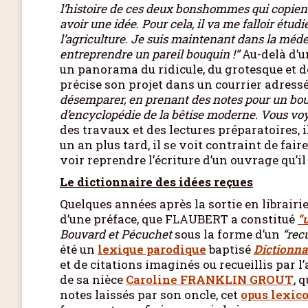
l’histoire de ces deux bonshommes qui copient
avoir une idée. Pour cela, il va me falloir étud
l’agriculture. Je suis maintenant dans la médec
entreprendre un pareil bouquin !”
Au-delà d’
un panorama du ridicule, du grotesque et de
précise son projet dans un courrier adress
désemparer, en prenant des notes pour un bouq
d’encyclopédie de la bêtise moderne. Vous voyez
des travaux et des lectures préparatoires, i
un an plus tard, il se voit contraint de fai
voir reprendre l’écriture d’un ouvrage qu’i
Le dictionnaire des idées reçues
Quelques années après la sortie en librai
d’une préface, que FLAUBERT a constitué
“
Bouvard et Pécuchet
sous la forme d’un
“recu
été un
lexique parodique
baptisé
Dictionna
et de citations imaginés ou recueillis par
de sa nièce
Caroline FRANKLIN GROUT
, 
notes laissés par son oncle, cet
opus lexic