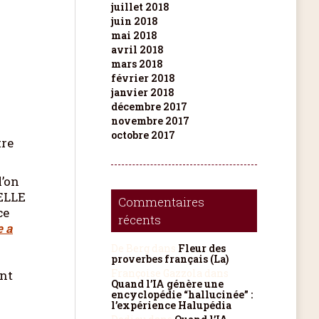
juillet 2018
juin 2018
mai 2018
avril 2018
mars 2018
février 2018
janvier 2018
décembre 2017
novembre 2017
octobre 2017
tre
l’on
ELLE
Commentaires
ce
récents
e a
De Berg
dans
Fleur des
proverbes français (La)
Françoise Gazzola
dans
ent
Quand l’IA génère une
encyclopédie “hallucinée” :
l’expérience Halupédia