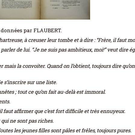
ons données par FLAUBERT.
rtreuse, à creuser leur tombe et à dire : “Frère, il faut mo
arler de lui. “Je ne suis pas ambitieux, moi!” veut dire ég
 mais la convoiter. Quand on l’obtient, toujours dire qu’o
 s’inscrire sur une liste.
nêtes ; tout ce qu’on fait au-delà est immoral.
ents.
 faut affirmer que c’est fort difficile et très ennuyeux.
qui ne sont pas riches.
utes les jeunes filles sont pâles et frêles, toujours pures.