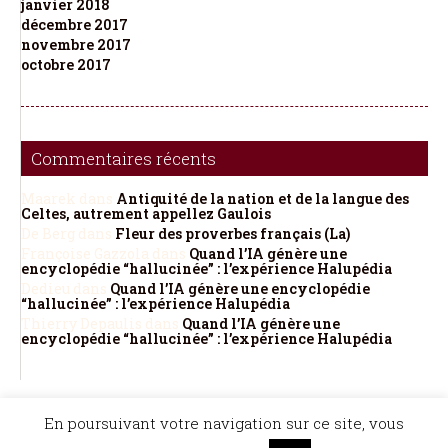
janvier 2018
décembre 2017
novembre 2017
octobre 2017
Commentaires récents
Maarek
dans
Antiquité de la nation et de la langue des
Celtes, autrement appellez Gaulois
De Berg
dans
Fleur des proverbes français (La)
Françoise Gazzola
dans
Quand l’IA génère une
encyclopédie “hallucinée” : l’expérience Halupédia
Dedieu
dans
Quand l’IA génère une encyclopédie
“hallucinée” : l’expérience Halupédia
Thierry Depaulis
dans
Quand l’IA génère une
encyclopédie “hallucinée” : l’expérience Halupédia
©Dicopathe - Tous droits réservés -
Mentions légales
- Réalisation :
Bel et Bien
En poursuivant votre navigation sur ce site, vous
Vu
Restez à l'affût des actualités de Dicopathe -