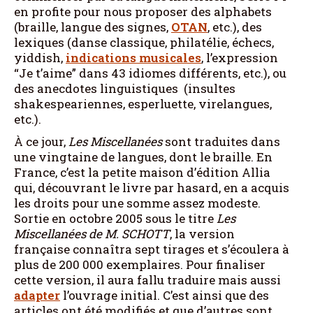
en profite pour nous proposer des alphabets
(braille, langue des signes,
OTAN
, etc.), des
lexiques (danse classique, philatélie, échecs,
yiddish,
indications musicales
, l’expression
“Je t’aime” dans 43 idiomes différents, etc.), ou
des anecdotes linguistiques (insultes
shakespeariennes, esperluette, virelangues,
etc.).
À ce jour,
Les
Miscellanées
sont traduites dans
une vingtaine de langues, dont le braille. En
France, c’est la petite maison d’édition Allia
qui, découvrant le livre par hasard, en a acquis
les droits pour une somme assez modeste.
Sortie en octobre 2005 sous le titre
Les
Miscellanées de M. SCHOTT
, la version
française connaîtra sept tirages et s’écoulera à
plus de 200 000 exemplaires. Pour finaliser
cette version, il aura fallu traduire mais aussi
adapter
l’ouvrage initial. C’est ainsi que des
articles ont été modifiés et que d’autres sont