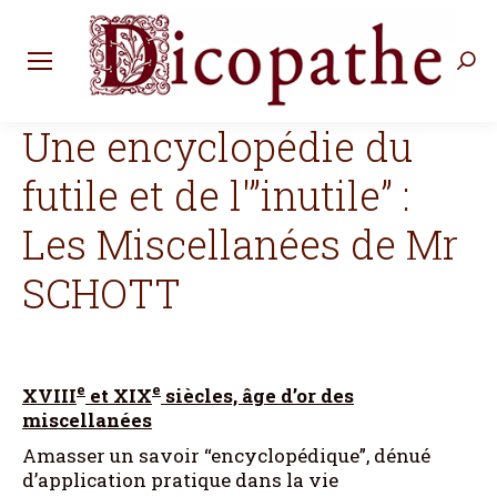
Rec
:
Une encyclopédie du
futile et de l'”inutile” :
Les Miscellanées de Mr
SCHOTT
e
e
XVIII
et XIX
siècles, âge d’or des
miscellanées
Amasser un savoir “encyclopédique”, dénué
d’application pratique dans la vie