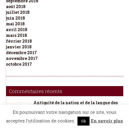
septembre 2018
août 2018
juillet 2018
juin 2018
mai 2018
avril 2018
mars 2018
février 2018
janvier 2018
décembre 2017
novembre 2017
octobre 2017
Commentaires récents
Maarek
dans
Antiquité de la nation et de la langue des
Celtes, autrement appellez Gaulois
En poursuivant votre navigation sur ce site, vous
De Berg
dans
Fleur des proverbes français (La)
Françoise Gazzola
dans
Quand l’IA génère une
acceptez l'utilisation de cookies.
En savoir plus
Ok
encyclopédie “hallucinée” : l’expérience Halupédia
Dedieu
dans
Quand l’IA génère une encyclopédie