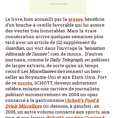
Le livre, bien accueilli par la
presse
, bénéficie
d’un bouche-à-oreille favorable qui lui assure
des ventes très honorables. Mais la vraie
consécration arrive quelques semaines plus
tard avec un article de
G2
, supplément du
Guardian
, qui voit dans l’ouvrage la
“sensation
éditoriale de l’année”
, rien de moins… D’autres
journaux, comme le
Daily Telegraph
, en publient
de larges extraits, de sorte qu’en un temps
record
Les Miscellanées
deviennent un best-
seller au Royaume-Uni et aux États-Unis. Fort
de ce
succès
, SCHOTT, devenu subitement
célèbre, entame une carrière de journaliste,
publiant successivement en 2004 un opus
consacré à la gastronomie (
Schott’s Food &
Drink Miscellany
(ci-dessous, à gauche) ; en
2005, un autre volume consacré aux sports, aux
jeux et aux loisirs
(
Schott’s sporting Gaming &