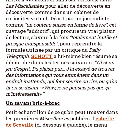
Les Miscellanées
pour aller de découverte en
découverte, comme dans un cabinet de
curiosités virtuel. Décrit par un journaliste
comme
“un couteau suisse en forme de livre”
, cet
ouvrage “addictif”, qui procure un vrai plaisir
de lecture, s’avère à la fois
“totalement inutile et
presque indispensable”
, pour reprendre la
formule utilisée par un critique du
Daily
Telegraph
.
SCHOTT
a lui-même bien résumé sa
démarche dans les termes suivants : “
C’est un
jeu d’esprit. Du plaisir pur… J’ai essayé de trouver
des informations qui vous emmènent dans un
endroit inattendu, qui font sourire ou rire, ou qu’on
lit en se disant : «Wow, je ne pensais pas que ça
m’intéresserait».”
Un savant bric-à-brac
Petit échantillon de ce qu’on peut trouver dans
les premières
Miscellanées
publiées : l’
échelle
de Scoville
(ci-dessous à gauche), le menu