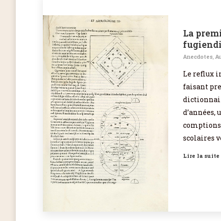
La premi
fugiend
Anecdotes
,
Au
Le reflux 
faisant pr
dictionnai
d’années, u
comptions 
scolaires 
Lire la suite