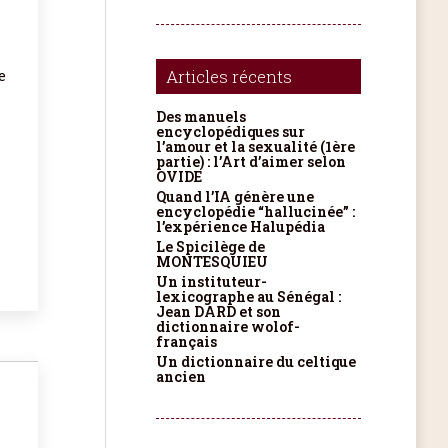
Articles récents
e
Des manuels
encyclopédiques sur
l’amour et la sexualité (1ère
partie) : l’Art d’aimer selon
OVIDE
Quand l’IA génère une
encyclopédie “hallucinée” :
l’expérience Halupédia
Le Spicilège de
MONTESQUIEU
Un instituteur-
lexicographe au Sénégal :
Jean DARD et son
dictionnaire wolof-
français
Un dictionnaire du celtique
ancien
x