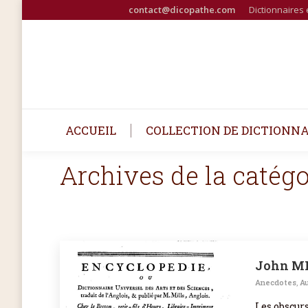
contact@dicopathe.com
Dictionnaires 
ACCUEIL
COLLECTION DE DICTIONNA
Archives de la catégo
John MIL
Anecdotes
,
Au
Les obscur