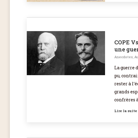
COPE Vs
une guer
Anecdotes
,
Au
La guerre d
pu, contrai
rester à l’é
grands espr
confrères 
Lire la suite