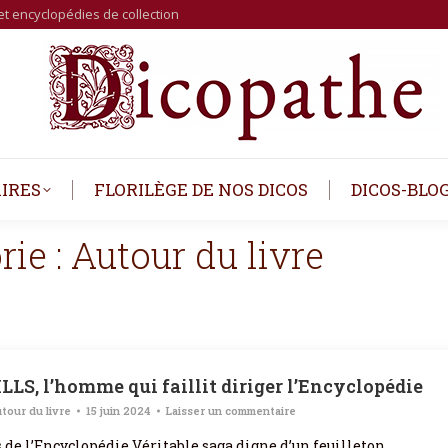
et encyclopédies de collection
IRES
FLORILÈGE DE NOS DICOS
DICOS-BLO
rie :
Autour du livre
LS, l’homme qui faillit diriger l’Encyclopédie
tour du livre
15 juin 2024
Laisser un commentaire
s de l’Encyclopédie Véritable saga digne d’un feuilleton