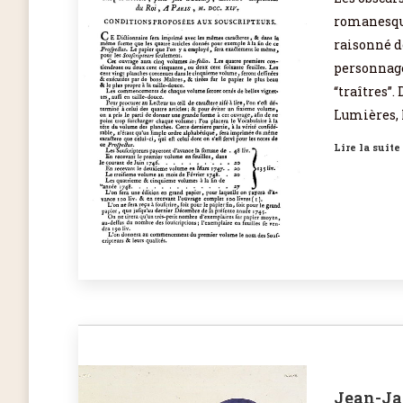
romanesque
raisonné de
personnage
“traîtres”
Lumières, 
Lire la suite
Jean-Ja