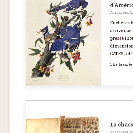
d’Améri
Anecdotes
,
Au
Enchères h
arrive que 
presse int
dimension 
GATES a dé
Lire la suite
La chass
Anecdotes
,
Au