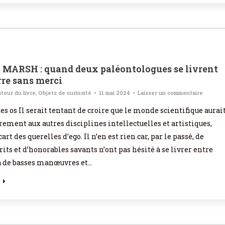
 MARSH : quand deux paléontologues se livrent
re sans merci
tour du livre
,
Objets de curiosité
11 mai 2024
Laisser un commentaire
es os Il serait tentant de croire que le monde scientifique aurai
rement aux autres disciplines intellectuelles et artistiques,
cart des querelles d’ego. Il n’en est rien car, par le passé, de
its et d’honorables savants n’ont pas hésité à se livrer entre
à de basses manœuvres et…