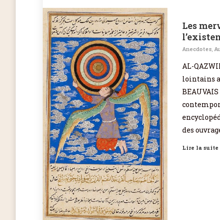
Les merv
l’exist
Anecdotes
,
Au
AL-QAZWINI
lointains 
BEAUVAIS o
contempora
encyclopéd
des ouvrage
Lire la suite