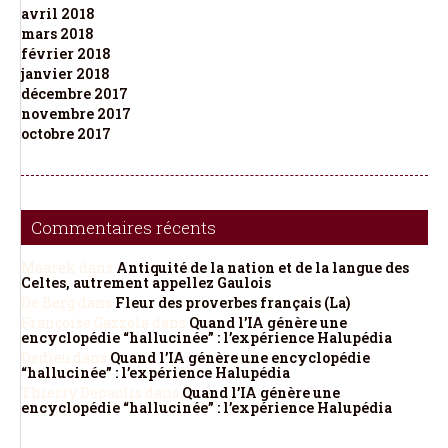
avril 2018
mars 2018
février 2018
janvier 2018
décembre 2017
novembre 2017
octobre 2017
Commentaires récents
Maarek
dans
Antiquité de la nation et de la langue des
Celtes, autrement appellez Gaulois
De Berg
dans
Fleur des proverbes français (La)
Françoise Gazzola
dans
Quand l’IA génère une
encyclopédie “hallucinée” : l’expérience Halupédia
Dedieu
dans
Quand l’IA génère une encyclopédie
“hallucinée” : l’expérience Halupédia
Thierry Depaulis
dans
Quand l’IA génère une
encyclopédie “hallucinée” : l’expérience Halupédia