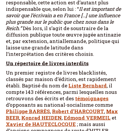
responsable, cette action est d’autant plus
indispensable que, selon lui : “
Il est important de
savoir que l’écrivain a en France […] une influence
plus grande sur le public que chez nous dans le
Reich.”
Dès lors, il s’agit de soustraire de la
diffusion publique toute œuvre jugée antinazie
et, par extension, antiallemande, politique qui
laisse une grande latitude dans
l’interprétation des critères choisis.
Un répertoire de livres interdits
Un premier registre de livres blacklistés,
classés par maison d’édition, est rapidement
établi. Baptisé du nom de
Liste Bernhard
, il
compte 143 références, parmi lesquelles nous
retrouvons des écrits et des
témoignages
d’opposants au national-socialisme comme
Philippe BARRÈS
,
Robert d’HARCOURT
,
Max
BEER
,
Konrad HEIDEN
,
Edmond VERMEIL
et
Xavier de HAUTECLOCQUE
; mais aussi
d’anciens compagnons de route d’HITLER