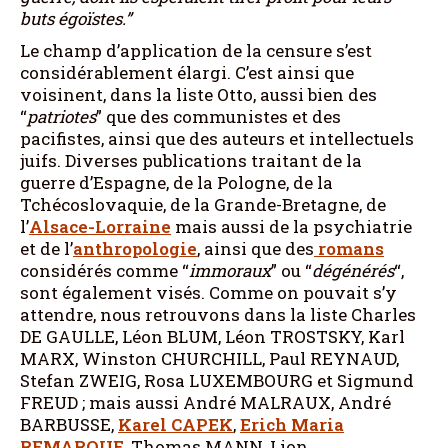
buts égoïstes.”
Le champ d’application de la censure s’est
considérablement élargi. C’est ainsi que
voisinent, dans la liste Otto, aussi bien des
“
patriotes
” que des communistes et des
pacifistes, ainsi que des auteurs et intellectuels
juifs. Diverses publications traitant de la
guerre d’Espagne, de la Pologne, de la
Tchécoslovaquie, de la Grande-Bretagne, de
l’
Alsace-Lorraine
mais aussi de la psychiatrie
et de l’
anthropologie
, ainsi que des
romans
considérés comme “
immoraux
” ou “
dégénérés
“,
sont également visés. Comme on pouvait s’y
attendre, nous retrouvons dans la liste Charles
DE GAULLE, Léon BLUM, Léon TROSTSKY, Karl
MARX, Winston CHURCHILL, Paul REYNAUD,
Stefan ZWEIG, Rosa LUXEMBOURG et Sigmund
FREUD ; mais aussi André MALRAUX, André
BARBUSSE,
Karel CAPEK
,
Erich Maria
REMARQUE
, Thomas MANN, Lion