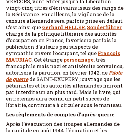
VERCORS, vont éditer jusqu’à la Libération
vingt-cinq titres d’écrivains issus des rangs de
la Résistance. Par ailleurs, la vigilance de la
censure allemande sera parfois prise en défaut.
C’est ainsi que
Gerhard HELLER
,
Sonderführer
chargé de la politique littéraire des autorités
d’occupation en France, favorisera parfois la
publication d’auteurs peu suspects de
sympathie envers l’occupant, tel que
François
MAURIAC
. Cet étrange
personnage
, très
francophile mais nazi et antisémite convaincu,
autorisera la parution, en février 1942, de
Pilote
de guerre
de SAINT-EXUPÉRY ; ouvrage que les
pétainistes et les autorités allemandes finiront
par interdire un an plus tard. Mais le livre, qui
entretemps aura connu un petit succès de
librairie, continuera à circuler sous le manteau.
Les règlements de comptes d’après-guerre
Après l’évacuation des troupes allemandes de
la capitale en août 1944, l’épuration et les