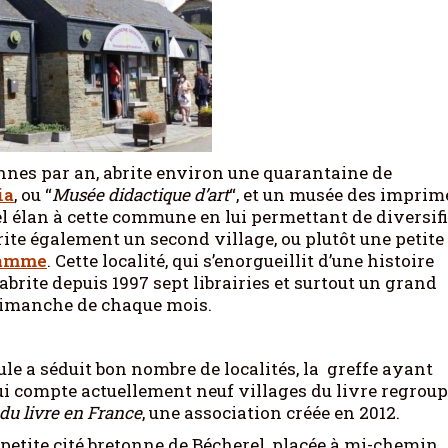
nnes par an, abrite environ une quarantaine de
ia
, ou “
Musée didactique d’art
“, et un musée des imprim
el élan à cette commune en lui permettant de diversif
brite également un second village, ou plutôt une petite
amme
. Cette localité, qui s’enorgueillit d’une histoire
brite depuis 1997 sept librairies et surtout un grand
d dimanche de chaque mois.
mule a séduit bon nombre de localités, la greffe ayant
ui compte actuellement neuf villages du livre regrou
s du livre en France
, une association créée en 2012.
a petite cité bretonne de Bécherel, placée à mi-chemin