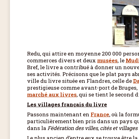
Redu, qui attire en moyenne 200 000 perso
commerces divers et deux
musées
, le
Mud
Bref, le livre a contribué à donner un nouv
ses activités. Précisons que le plat pays a
ville du livre située en Flandres, celle de
D
prestigieuse comme avant-port de Bruges, a
marché aux livres
, qui se tient le secon
Les villages français du livre
Passons maintenant en
France
, où la for
particulièrement bien pris dans un pays q
dans la
Fédération des villes, cités et village
Le plus ancien d’entre eux se trouve être l