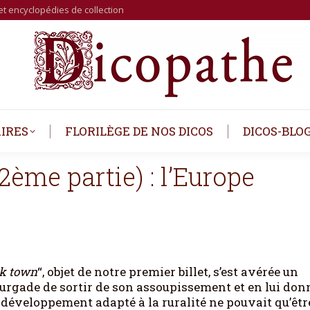
et encyclopédies de collection
IRES
FLORILÈGE DE NOS DICOS
DICOS-BLO
(2ème partie) : l’Europe
k town
“, objet de notre premier billet, s’est avérée un
ourgade de sortir de son assoupissement et en lui do
éveloppement adapté à la ruralité ne pouvait qu’êtr