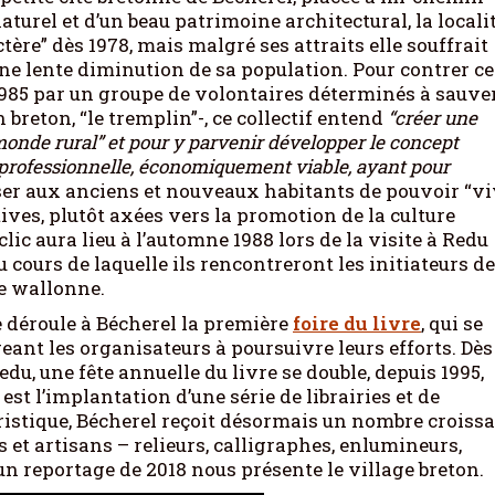
naturel et d’un beau patrimoine architectural, la locali
actère” dès 1978, mais malgré ses attraits elle souffrait
ne lente diminution de sa population. Pour contrer ce
1985 par un groupe de volontaires déterminés à sauve
 breton, “le tremplin”-, ce collectif entend
“créer une
onde rural” et pour y parvenir développer le concept
é professionnelle, économiquement viable, ayant pour
oser aux anciens et nouveaux habitants de pouvoir “v
tives, plutôt axées vers la promotion de la culture
clic aura lieu à l’automne 1988 lors de la visite à Redu
 cours de laquelle ils rencontreront les initiateurs de
re wallonne.
 déroule à Bécherel la première
foire du livre
, qui se
eant les organisateurs à poursuivre leurs efforts. Dès
du, une fête annuelle du livre se double, depuis 1995,
est l’implantation d’une série de librairies et de
ristique, Bécherel reçoit désormais un nombre croiss
 et artisans – relieurs, calligraphes, enlumineurs,
, un reportage de 2018 nous présente le village breton.