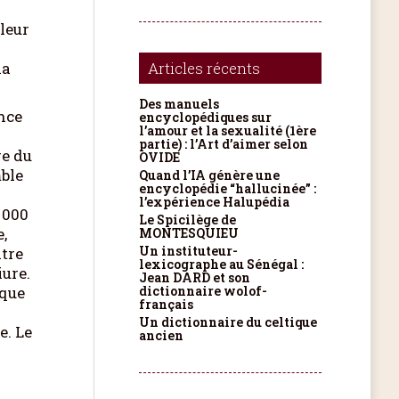
 leur
la
Articles récents
Des manuels
nce
encyclopédiques sur
l’amour et la sexualité (1ère
partie) : l’Art d’aimer selon
ge du
OVIDE
mble
Quand l’IA génère une
encyclopédie “hallucinée” :
l’expérience Halupédia
 000
Le Spicilège de
,
MONTESQUIEU
Un instituteur-
ntre
lexicographe au Sénégal :
iure.
Jean DARD et son
 que
dictionnaire wolof-
français
Un dictionnaire du celtique
e. Le
ancien