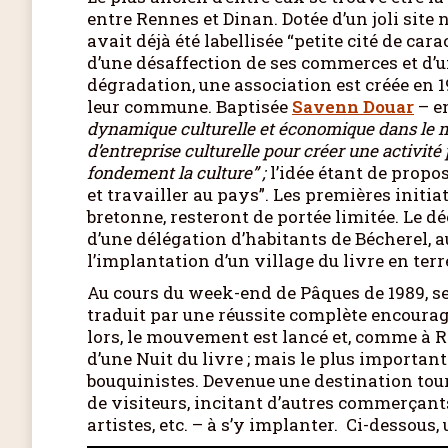
entre Rennes et Dinan. Dotée d’un joli site 
avait déjà été labellisée “petite cité de car
d’une désaffection de ses commerces et d’u
dégradation, une association est créée en 
leur commune. Baptisée
Savenn Douar
– en
dynamique culturelle et économique dans le m
d’entreprise culturelle pour créer une activit
fondement la culture” ;
l’idée étant de prop
et travailler au pays”. Les premières initia
bretonne, resteront de portée limitée. Le dé
d’une délégation d’habitants de Bécherel, au
l’implantation d’un village du livre en ter
Au cours du week-end de Pâques de 1989, se
traduit par une réussite complète encourag
lors, le mouvement est lancé et, comme à Re
d’une Nuit du livre ; mais le plus important 
bouquinistes. Devenue une destination tou
de visiteurs, incitant d’autres commerçants
artistes, etc. – à s’y implanter. Ci-dessous