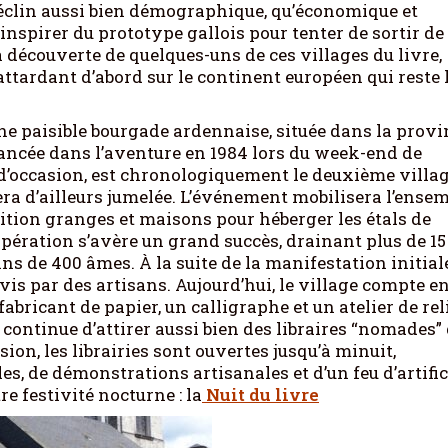
déclin aussi bien démographique, qu’économique et
s’inspirer du prototype gallois pour tenter de sortir de
 découverte de quelques-uns de ces villages du livre,
attardant d’abord sur le continent européen qui reste 
une paisible bourgade ardennaise, située dans la provi
 lancée dans l’aventure en 1984 lors du week-end de
d’occasion, est chronologiquement le deuxième villa
era d’ailleurs jumelée. L’événement mobilisera l’ense
sition granges et maisons pour héberger les étals de
’opération s’avère un grand succès, drainant plus de 15
 de 400 âmes. À la suite de la manifestation initiale
vis par des artisans. Aujourd’hui, le village compte e
fabricant de papier, un calligraphe et un atelier de rel
 continue d’attirer aussi bien des libraires “nomades”
sion, les librairies sont ouvertes jusqu’à minuit,
, de démonstrations artisanales et d’un feu d’artific
e festivité nocturne : la
Nuit du livre