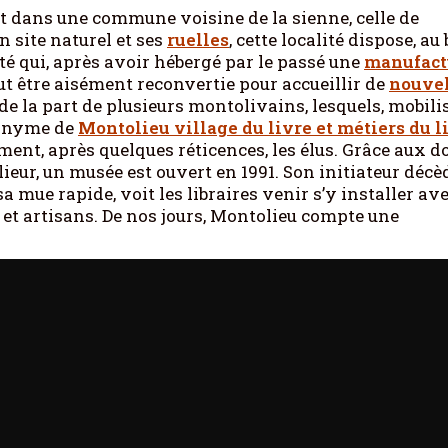
t dans une commune voisine de la sienne, celle de
 site naturel et ses
ruelles
, cette localité dispose, au
té qui, après avoir hébergé par le passé une
manufact
ut être aisément reconvertie pour accueillir de
nouvel
de la part de plusieurs montolivains, lesquels, mobili
ronyme de
Montolieu village du livre et métiers du l
lement, après quelques réticences, les élus. Grâce aux d
elieur, un musée est ouvert en 1991. Son initiateur décè
mue rapide, voit les libraires venir s’y installer ave
s et artisans. De nos jours, Montolieu compte une