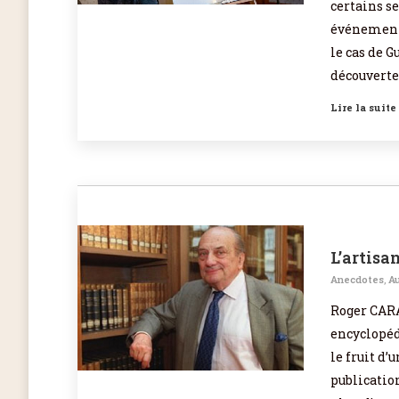
certains s
événement, 
le cas de G
découverte
Lire la suite
L’artisa
Anecdotes
,
Au
Roger CARA
encyclopédi
le fruit d’
publication