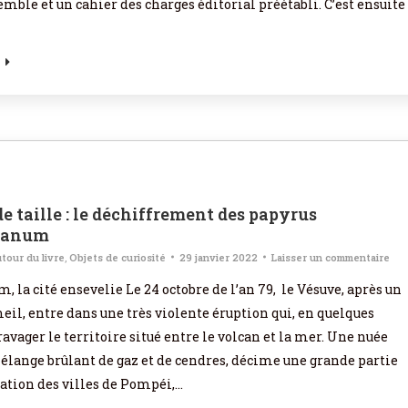
mble et un cahier des charges éditorial préétabli. C’est ensuite
de taille : le déchiffrement des papyrus
lanum
tour du livre
,
Objets de curiosité
29 janvier 2022
Laisser un commentaire
 la cité ensevelie Le 24 octobre de l’an 79, le Vésuve, après un
il, entre dans une très violente éruption qui, en quelques
ravager le territoire situé entre le volcan et la mer. Une nuée
élange brûlant de gaz et de cendres, décime une grande partie
lation des villes de Pompéi,…