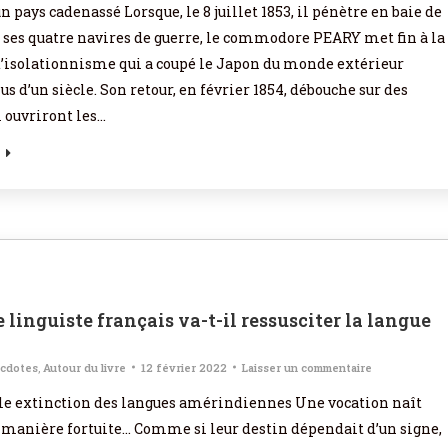
n pays cadenassé Lorsque, le 8 juillet 1853, il pénètre en baie de
 ses quatre navires de guerre, le commodore PEARY met fin à la
d’isolationnisme qui a coupé le Japon du monde extérieur
s d’un siècle. Son retour, en février 1854, débouche sur des
i ouvriront les…
 linguiste français va-t-il ressusciter la langue
cdotes
,
Autour du livre
12 février 2022
Laisser un commentaire
le extinction des langues amérindiennes Une vocation naît
 manière fortuite… Comme si leur destin dépendait d’un signe,