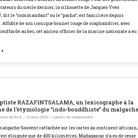
tateurs du siècle dernier, la silhouette de Jacques-Yves
dit le “commandant” ou le “pacha”, est familière depuis
 Affublé de son iconique bonnet rouge de scaphandrier, avec
bouffarde au bec, cet ancien officier de la marine nationale a eu
…
ptiste RAZAFINTSALAMA, un lexicographe à la
e de l’étymologie “indo-bouddhiste” du malgach
tour du livre
12 mars 2022
Laisser un commentaire
algache Souvent rattachée sur les cartes au continent africain,
n’est éloignée que de 400 kilomètres, Madagascar n’a eu de cesse