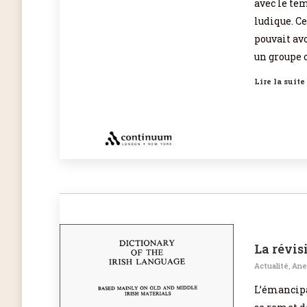
avec le te
ludique. Ce
pouvait avo
un groupe 
Lire la suite
La révis
Actualité
,
Ane
L’émancipat