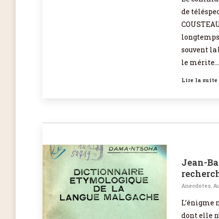
de téléspec
COUSTEAU, 
longtemps.
souvent la 
le mérite
Lire la suite
Jean-Ba
recherch
Anecdotes
,
Au
L’énigme m
dont elle 