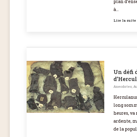
plan d’ense
à…
Lire la suite
Un défi 
d’Hercu
Anecdotes
,
Au
Herculanum,
long somme
heures, va 
ardente, m
de la popu