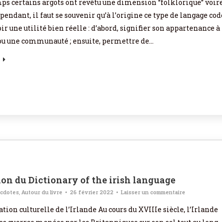
mps certains argots ont revêtu une dimension “folklorique” voir
pendant, il faut se souvenir qu’à l’origine ce type de langage cod
ir une utilité bien réelle : d’abord, signifier son appartenance à
ou une communauté ; ensuite, permettre de…
ion du Dictionary of the irish language
cdotes
,
Autour du livre
26 février 2022
Laisser un commentaire
ion culturelle de l’Irlande Au cours du XVIIIe siècle, l’Irlande