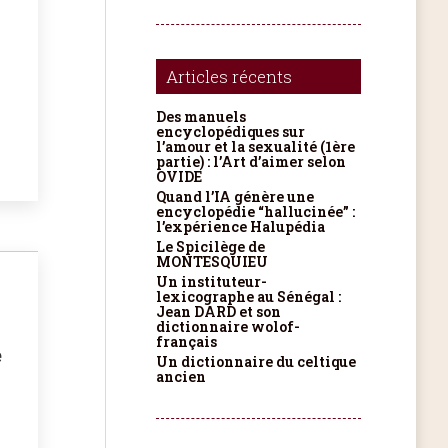
Articles récents
Des manuels
encyclopédiques sur
l’amour et la sexualité (1ère
partie) : l’Art d’aimer selon
OVIDE
Quand l’IA génère une
encyclopédie “hallucinée” :
l’expérience Halupédia
Le Spicilège de
MONTESQUIEU
Un instituteur-
lexicographe au Sénégal :
Jean DARD et son
dictionnaire wolof-
français
e
Un dictionnaire du celtique
ancien