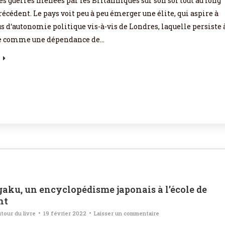
es guerres menées par les Britanniques sur son sol tout au long
récédent. Le pays voit peu à peu émerger une élite, qui aspire à
s d‘autonomie politique vis-à-vis de Londres, laquelle persiste 
île comme une dépendance de…
aku, un encyclopédisme japonais à l’école de
nt
tour du livre
19 février 2022
Laisser un commentaire