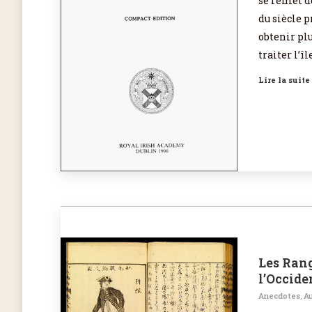
se remet d
du siècle p
obtenir plu
traiter l’
Lire la suite
Les Rang
l’Occide
Anecdotes
,
Au