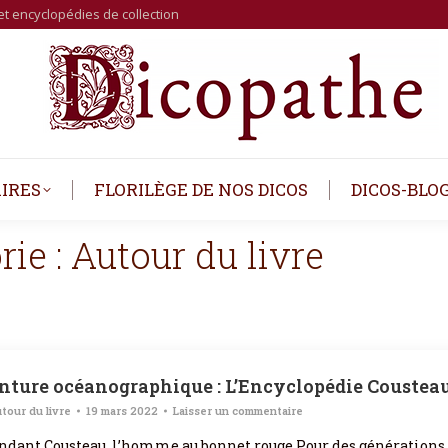
et encyclopédies de collection
IRES
FLORILÈGE DE NOS DICOS
DICOS-BLO
rie :
Autour du livre
nture océanographique : L’Encyclopédie Coustea
tour du livre
19 mars 2022
Laisser un commentaire
ant Cousteau, l’homme au bonnet rouge Pour des générations