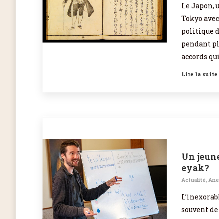
Le Japon, u
Tokyo avec
politique 
pendant plu
accords qu
Lire la suite
Un jeune
eyak?
Actualité
,
Ane
L’inexorab
souvent de