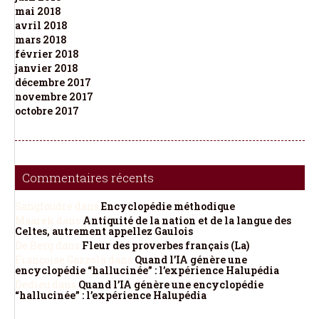
mai 2018
avril 2018
mars 2018
février 2018
janvier 2018
décembre 2017
novembre 2017
octobre 2017
Commentaires récents
Sangfoudre
dans
Encyclopédie méthodique
Maarek
dans
Antiquité de la nation et de la langue des
Celtes, autrement appellez Gaulois
De Berg
dans
Fleur des proverbes français (La)
Françoise Gazzola
dans
Quand l’IA génère une
encyclopédie “hallucinée” : l’expérience Halupédia
Dedieu
dans
Quand l’IA génère une encyclopédie
“hallucinée” : l’expérience Halupédia