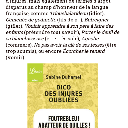
d’injures, mais également de termes d’argot
disparus au champ d’honneur de la langue
française, comme
Triquebalarideau
(idiot),
Géménée de godinette
(fils de p…),
Bufreigner
(gifler),
Vouloir apprendre à son père à faire des
enfants
(prétendre tout savoir),
Porter le deuil de
sa blanchisseuse
(être très sale),
Agache
(commère),
Ne pas avoir la clé de ses fesses
(être
trop soumis), ou encore
Écorcher le renard
(vomir).