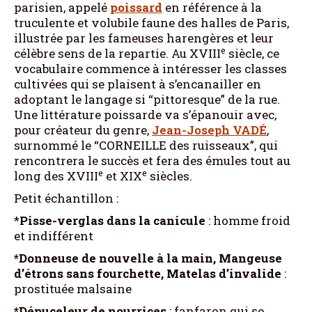
parisien, appelé
poissard
en référence à la
truculente et volubile faune des halles de Paris,
illustrée par les fameuses harengères et leur
e
célèbre sens de la repartie. Au XVIII
siècle, ce
vocabulaire commence à intéresser les classes
cultivées qui se plaisent à s’encanailler en
adoptant le langage si “pittoresque” de la rue.
Une littérature poissarde va s’épanouir avec,
pour créateur du genre,
Jean-Joseph VADÉ
,
surnommé le “CORNEILLE des ruisseaux”, qui
rencontrera le succès et fera des émules tout au
e
e
long des XVIII
et XIX
siècles.
Petit échantillon :
*
Pisse-verglas dans la canicule
: homme froid
et indifférent
*Donneuse de nouvelle à la main, Mangeuse
d’étrons sans fourchette, Matelas d’invalide
:
prostituée malsaine
*Dépuceleur de nourrices
: fanfaron qui se