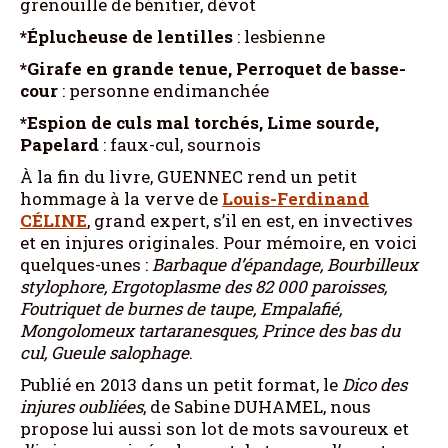
grenouille de bénitier, dévot
*Éplucheuse de lentilles
: lesbienne
*Girafe en grande tenue, Perroquet de basse-
cour
: personne endimanchée
*Espion de culs mal torchés, Lime sourde,
Papelard
: faux-cul, sournois
À la fin du livre, GUENNEC rend un petit
hommage à la verve de
Louis-Ferdinand
CÉLINE
, grand expert, s’il en est, en invectives
et en injures originales. Pour mémoire, en voici
quelques-unes :
Barbaque d’épandage, Bourbilleux
stylophore, Ergotoplasme des 82 000 paroisses,
Foutriquet de burnes de taupe, Empalafié,
Mongolomeux tartaranesques, Prince des bas du
cul, Gueule salophage
.
Publié en 2013 dans un petit format, le
Dico des
injures oubliées
, de Sabine DUHAMEL, nous
propose lui aussi son lot de mots savoureux et