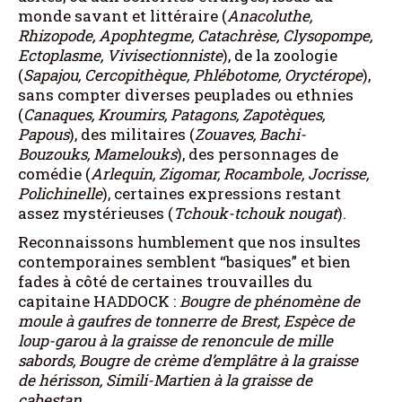
monde savant et littéraire (
Anacoluthe,
Rhizopode, Apophtegme, Catachrèse, Clysopompe,
Ectoplasme, Vivisectionniste
), de la zoologie
(
Sapajou, Cercopithèque, Phlébotome, Oryctérope
),
sans compter diverses peuplades ou ethnies
(
Canaques, Kroumirs, Patagons, Zapotèques,
Papous
), des militaires (
Zouaves, Bachi-
Bouzouks, Mamelouks
), des personnages de
comédie (
Arlequin, Zigomar, Rocambole, Jocrisse,
Polichinelle
), certaines expressions restant
assez mystérieuses (
Tchouk-tchouk nougat
).
Reconnaissons humblement que nos insultes
contemporaines semblent “basiques” et bien
fades à côté de certaines trouvailles du
capitaine HADDOCK :
Bougre de phénomène de
moule à gaufres de tonnerre de Brest, Espèce de
loup-garou à la graisse de renoncule de mille
sabords, Bougre de crème d’emplâtre à la graisse
de hérisson, Simili-Martien à la graisse de
cabestan.