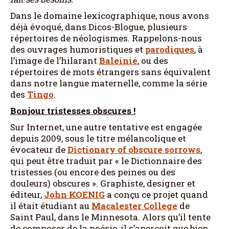
Dans le domaine lexicographique, nous avons
déjà évoqué, dans Dicos-Blogue, plusieurs
répertoires de néologismes. Rappelons-nous
des ouvrages humoristiques et
parodiques
, à
l’image de l’hilarant
Baleinié
, ou des
répertoires de mots étrangers sans équivalent
dans notre langue maternelle, comme la série
des
Tingo
.
Bonjour tristesses obscures !
Sur Internet, une autre tentative est engagée
depuis 2009, sous le titre mélancolique et
évocateur de
Dictionary of obscure sorrows
,
qui peut être traduit par « le Dictionnaire des
tristesses (ou encore des peines ou des
douleurs) obscures ». Graphiste, designer et
éditeur,
John KOENIG
a conçu ce projet quand
il était étudiant au
Macalester College
de
Saint Paul, dans le Minnesota. Alors qu’il tente
de composer de la poésie, il s’aperçoit que bien