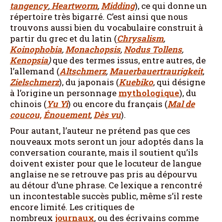
tangency
,
Heartworm
,
Midding
), ce qui donne un
répertoire très bigarré. C’est ainsi que nous
trouvons aussi bien du vocabulaire construit à
partir du grec et du latin (
Chrysalism
,
Koinophobia
,
Monachopsis
,
Nodus Tollens
,
Kenopsia
)
que des termes issus, entre autres, de
l’allemand (
Altschmerz
,
Mauerbauertraurigkeit
,
Zielschmerz
), du japonais (
Kuebiko
, qui désigne
à l’origine un personnage
mythologique
), du
chinois (
Yu Yi
) ou encore du français (
Mal de
coucou,
Énouement
,
Dès vu
).
Pour autant, l’auteur ne prétend pas que ces
nouveaux mots seront un jour adoptés dans la
conversation courante, mais il soutient qu’ils
doivent exister pour que le locuteur de langue
anglaise ne se retrouve pas pris au dépourvu
au détour d’une phrase. Ce lexique a rencontré
un incontestable succès public, même s’il reste
encore limité. Les critiques de
nombreux
journaux
, ou des écrivains comme