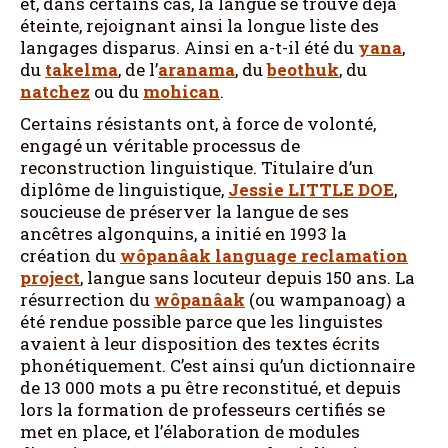
et, dans certains cas, la langue se trouve déjà
éteinte, rejoignant ainsi la longue liste des
langages disparus. Ainsi en a-t-il été du
yana
,
du
takelma
, de l’
aranama
, du
beothuk
, du
natchez
ou du
mohican
.
Certains résistants ont, à force de volonté,
engagé un véritable processus de
reconstruction linguistique. Titulaire d’un
diplôme de linguistique,
Jessie
LITTLE DOE
,
soucieuse de préserver la langue de ses
ancêtres algonquins, a initié en 1993 la
création du
wôpanâak language reclamation
project
, langue sans locuteur depuis 150 ans. La
résurrection du
wôpanâak
(ou wampanoag) a
été rendue possible parce que les linguistes
avaient à leur disposition des textes écrits
phonétiquement. C’est ainsi qu’un dictionnaire
de 13 000 mots a pu être reconstitué, et depuis
lors la formation de professeurs certifiés se
met en place, et l’élaboration de modules