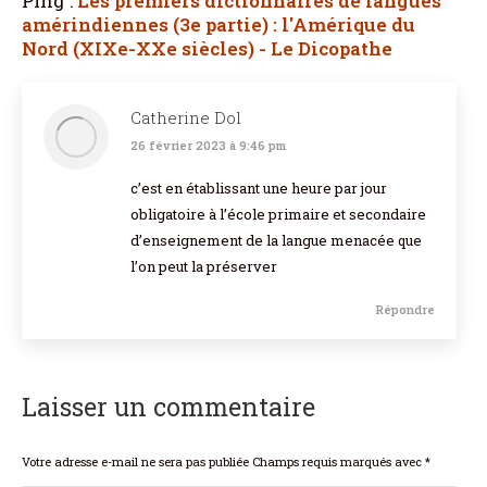
Ping :
Les premiers dictionnaires de langues
amérindiennes (3e partie) : l'Amérique du
Nord (XIXe-XXe siècles) - Le Dicopathe
Catherine Dol
26 février 2023 à 9:46 pm
dit
:
c’est en établissant une heure par jour
obligatoire à l’école primaire et secondaire
d’enseignement de la langue menacée que
l’on peut la préserver
Répondre
Laisser un commentaire
Votre adresse e-mail ne sera pas publiée Champs requis marqués avec
*