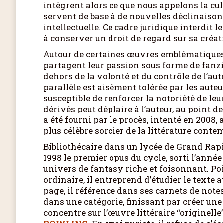
intègrent alors ce que nous appelons la cultu
servent de base à de nouvelles déclinaisons
intellectuelle. Ce cadre juridique interdit l
à conserver un droit de regard sur sa créati
Autour de certaines œuvres emblématiques 
partagent leur passion sous forme de fanzi
dehors de la volonté et du contrôle de l’aut
parallèle est aisément tolérée par les au
susceptible de renforcer la notoriété de leu
dérivés peut déplaire à l’auteur, au point d
a été fourni par le procès, intenté en 2008, 
plus célèbre sorcier de la littérature cont
Bibliothécaire dans un lycée de Grand Ra
1998 le premier opus du cycle, sorti l’ann
univers de fantasy riche et foisonnant. Poi
ordinaire, il entreprend d’étudier le texte 
page, il référence dans ses carnets de notes
dans une catégorie, finissant par créer une 
concentre sur l’œuvre littéraire “originelle”