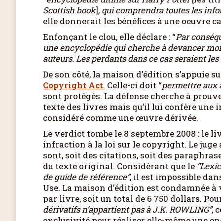
Scottish book
]
, qui comprendra toutes les infor
elle donnerait les bénéfices à une oeuvre ca
Enfonçant le clou, elle déclare : “
Par conséqu
une encyclopédie qui cherche à devancer mon l
auteurs. Les perdants dans ce cas seraient les 
De son côté, la maison d’édition s’appuie su
Copyright Act
. Celle-ci doit “
permettre aux 
sont protégés. La défense cherche à prouve
texte des livres mais qu’il lui confère une
considéré comme une œuvre dérivée.
Le verdict tombe le 8 septembre 2008 : le liv
infraction à la loi sur le copyright. Le jug
sont, soit des citations, soit des paraphr
du texte original. Considérant que le
“Lexic
de guide de référence”
, il est impossible dan
Use. La maison d’édition est condamnée à v
par livre, soit un total de 6 750 dollars. P
dérivatifs n’appartient pas à J.K. ROWLING”
, 
exclusivité pour réaliser elle-même une e