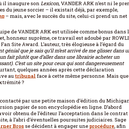
ù il inaugure son
Lexicon
, VANDER ARK n’est ni le pre
 du jeune sorcier – il existait déjà, par exemple,
on
– mais, avec le succès du site, celui-ci prend un net
quipe de VANDER ARK est utilisée comme bonus dans 
t, honneur suprême, ce travail est adoubé par ROWL
 Fan Site Award. L’auteur, très élogieuse à l’égard du
nt génial que je sais qu’il m’est arrivé de me glisser dans u
un fait plutôt que d’aller dans une librairie acheter un
ssant). C’est un site pour ceux qui sont dangereusement
urtant, quelques années après cette déclaration
uve au
tribunal
face à cette même personne. Mais que
extrémité ?
contacté par une petite maison d’édition du Michigan
ersion papier de son encyclopédie en ligne. D’abord
 avoir obtenu de l’éditeur l’acceptation dans le contrat
 site, à l’abri d’éventuelles poursuites judiciaires. Sage
rner Bros
se décident à engager une
procédure
, afin