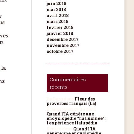
juin 2018
mai 2018
e
avril 2018
mars 2018
us
février 2018
janvier 2018
vres
décembre 2017
en
novembre 2017
octobre 2017
 la
Commentaires
ns
récents
De Berg
dans
Fleur des
proverbes français (La)
Françoise Gazzola
dans
Quand l’IA génère une
encyclopédie “hallucinée” :
l’expérience Halupédia
Dedieu
dans
Quand l’IA
génère une encyclopédie