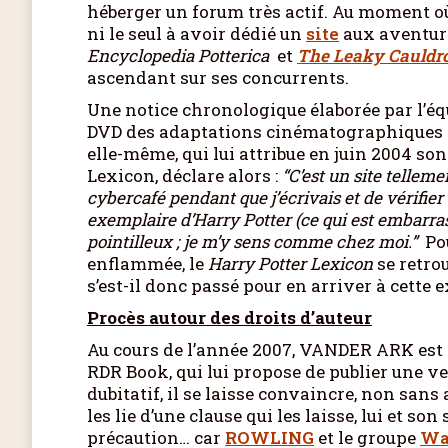
héberger un forum très actif. Au moment o
ni le seul à avoir dédié un
site
aux aventures
Encyclopedia Potterica
et
The Leaky Cauldr
ascendant sur ses concurrents.
Une notice chronologique élaborée par l’é
DVD des adaptations cinématographiques e
elle-même, qui lui attribue en juin 2004 son
Lexicon, déclare alors :
“C’est un site telleme
cybercafé pendant que j’écrivais et de vérifier 
exemplaire d’Harry Potter (ce qui est embarra
pointilleux ; je m’y sens comme chez moi.”
Po
enflammée, le
Harry Potter Lexicon
se retro
s’est-il donc passé pour en arriver à cette 
Procès autour des droits d’auteur
Au cours de l’année 2007, VANDER ARK est 
RDR Book, qui lui propose de publier une v
dubitatif, il se laisse convaincre, non sans
les lie d’une clause qui les laisse, lui et son
précaution… car
ROWLING
et le groupe
Wa