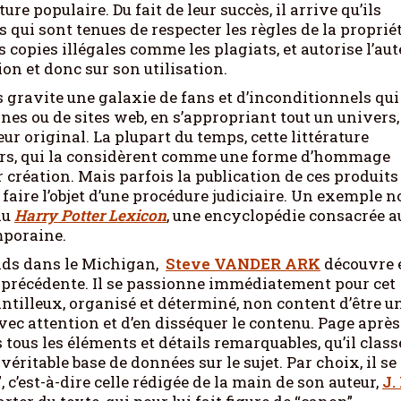
re populaire. Du fait de leur succès, il arrive qu’ils
 qui sont tenues de respecter les règles de la proprié
es copies illégales comme les plagiats, et autorise l’au
on et donc sur son utilisation.
gravite une galaxie de fans et d’inconditionnels qui
nes ou de sites web, en s’appropriant tout un univers,
eur original. La plupart du temps, cette littérature
teurs, qui la considèrent comme une forme d’hommage
r création. Mais parfois la publication de ces produits
e faire l’objet d’une procédure judiciaire. Un exemple n
au
Harry Potter Lexicon
, une encyclopédie consacrée a
emporaine.
pids dans le Michigan,
Steve VANDER ARK
découvre 
ée précédente. Il se passionne immédiatement pour cet
ntilleux, organisé et déterminé, non content d’être u
avec attention et d’en disséquer le contenu. Page après
 tous les éléments et détails remarquables, qu’il class
véritable base de données sur le sujet. Par choix, il se
, c’est-à-dire celle rédigée de la main de son auteur,
J.