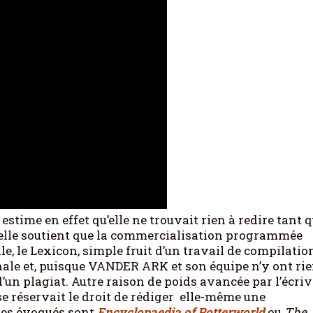
stime en effet qu’elle ne trouvait rien à redire tant qu
is elle soutient que la commercialisation programmée
le, le Lexicon, simple fruit d’un travail de compilatio
ale et, puisque VANDER ARK et son équipe n’y ont ri
d’un plagiat. Autre raison de poids avancée par l’écri
e se réservait le droit de rédiger elle-même une
tres évoqués sont
Encyclopaedia of Potterworld
ou
The