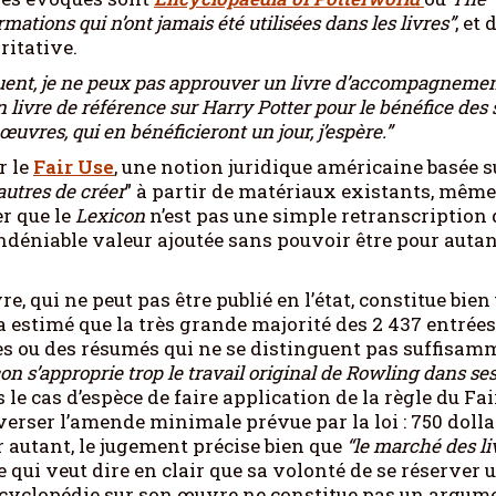
mations qui n’ont jamais été utilisées dans les livres”
, et
ritative.
ent, je ne peux pas approuver un livre d’accompagnemen
ivre de référence sur Harry Potter pour le bénéfice des 
œuvres, qui en bénéficieront un jour, j’espère.”
r le
Fair Use
, une notion juridique américaine basée s
autres de créer
” à partir de matériaux existants, même 
r que le
Lexicon
n’est pas une simple retranscription 
 indéniable valeur ajoutée sans pouvoir être pour auta
re, qui ne peut pas être publié en l’état, constitue bien
e a estimé que la très grande majorité des 2 437 entrées
ases ou des résumés qui ne se distinguent pas suffisa
on s’approprie trop le travail original de Rowling dans ses
s le cas d’espèce de faire application de la règle du Fai
erser l’amende minimale prévue par la loi : 750 dolla
our autant, le jugement précise bien que
“le marché des li
ce qui veut dire en clair que sa volonté de se réserver 
ncyclopédie sur son œuvre ne constitue pas un argum