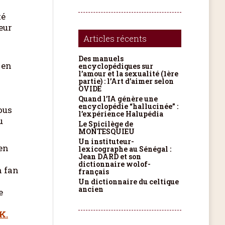
té
teur
Articles récents
Des manuels
 en
encyclopédiques sur
l’amour et la sexualité (1ère
partie) : l’Art d’aimer selon
OVIDE
Quand l’IA génère une
encyclopédie “hallucinée” :
ous
l’expérience Halupédia
u
Le Spicilège de
MONTESQUIEU
Un instituteur-
en
lexicographe au Sénégal :
Jean DARD et son
dictionnaire wolof-
n fan
français
Un dictionnaire du celtique
ancien
e
 K.