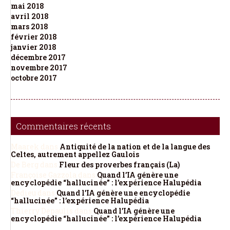
mai 2018
avril 2018
mars 2018
février 2018
janvier 2018
décembre 2017
novembre 2017
octobre 2017
Commentaires récents
Maarek
dans
Antiquité de la nation et de la langue des
Celtes, autrement appellez Gaulois
De Berg
dans
Fleur des proverbes français (La)
Françoise Gazzola
dans
Quand l’IA génère une
encyclopédie “hallucinée” : l’expérience Halupédia
Dedieu
dans
Quand l’IA génère une encyclopédie
“hallucinée” : l’expérience Halupédia
Thierry Depaulis
dans
Quand l’IA génère une
encyclopédie “hallucinée” : l’expérience Halupédia