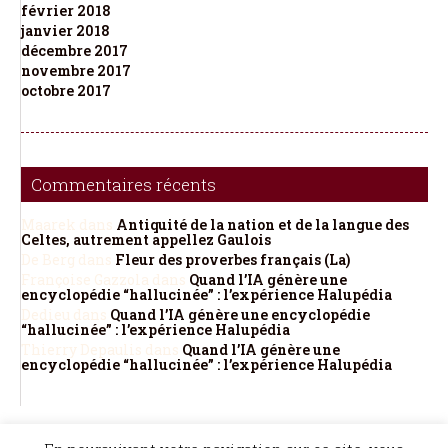
février 2018
janvier 2018
décembre 2017
novembre 2017
octobre 2017
Commentaires récents
Maarek
dans
Antiquité de la nation et de la langue des
Celtes, autrement appellez Gaulois
De Berg
dans
Fleur des proverbes français (La)
Françoise Gazzola
dans
Quand l’IA génère une
encyclopédie “hallucinée” : l’expérience Halupédia
Dedieu
dans
Quand l’IA génère une encyclopédie
“hallucinée” : l’expérience Halupédia
Thierry Depaulis
dans
Quand l’IA génère une
encyclopédie “hallucinée” : l’expérience Halupédia
©Dicopathe - Tous droits réservés -
Mentions légales
- Réalisation :
Bel et Bien