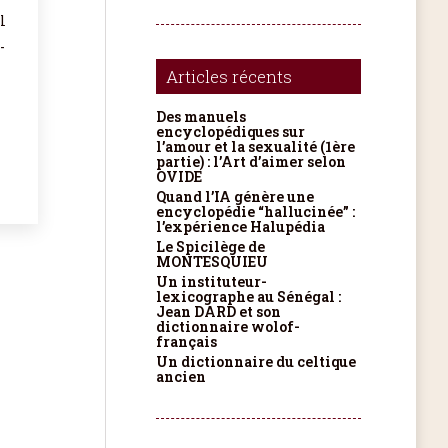
l
-
Articles récents
Des manuels
encyclopédiques sur
l’amour et la sexualité (1ère
partie) : l’Art d’aimer selon
OVIDE
Quand l’IA génère une
encyclopédie “hallucinée” :
l’expérience Halupédia
Le Spicilège de
MONTESQUIEU
Un instituteur-
lexicographe au Sénégal :
Jean DARD et son
dictionnaire wolof-
français
Un dictionnaire du celtique
ancien