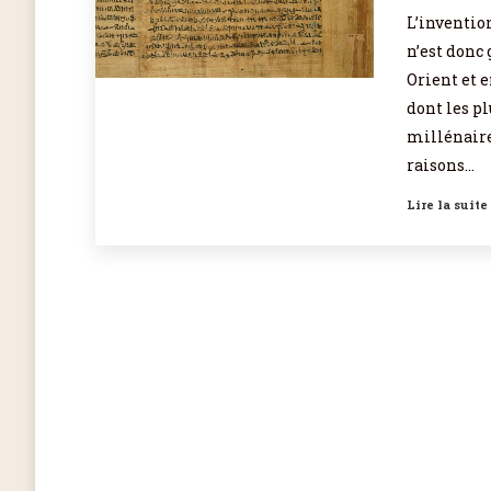
L’invention
n’est donc
Orient et 
dont les p
millénaire
raisons…
Lire la suite