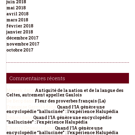
juin 2018
mai 2018
avril 2018
mars 2018
février 2018
janvier 2018
décembre 2017
novembre 2017
octobre 2017
Commentaires récents
Maarek
dans
Antiquité de la nation et de la langue des
Celtes, autrement appellez Gaulois
De Berg
dans
Fleur des proverbes français (La)
Françoise Gazzola
dans
Quand l’IA génère une
encyclopédie “hallucinée” : l’expérience Halupédia
Dedieu
dans
Quand l’IA génère une encyclopédie
“hallucinée” : l’expérience Halupédia
Thierry Depaulis
dans
Quand l’IA génère une
encyclopédie “hallucinée” : l’expérience Halupédia