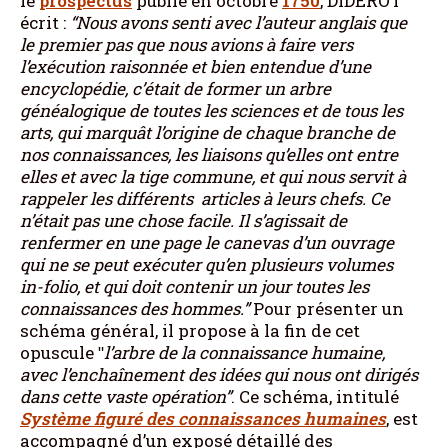
le
prospectus
publié en octobre
1750
, DIDEROT
écrit :
“Nous avons senti avec l’auteur anglais que
le premier pas que nous avions à faire vers
l’exécution raisonnée et bien entendue d’une
encyclopédie, c’était de former un arbre
généalogique de toutes les sciences et de tous les
arts, qui marquât l’origine de chaque branche de
nos connaissances, les liaisons qu’elles ont entre
elles et avec la tige commune, et qui nous servit à
rappeler les différents articles à leurs chefs. Ce
n’était pas une chose facile. Il s’agissait de
renfermer en une page le canevas d’un ouvrage
qui ne se peut exécuter qu’en plusieurs volumes
in-folio, et qui doit contenir un jour toutes les
connaissances des hommes.”
Pour présenter un
schéma général, il propose à la fin de cet
opuscule ʺ
l’arbre de la connaissance humaine,
avec l’enchaînement des idées qui nous ont dirigés
dans cette vaste opération”
. Ce schéma, intitulé
Système figuré des connaissances humaines
, est
accompagné d’un exposé détaillé des