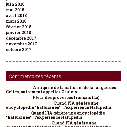
juin 2018
mai 2018
avril 2018
mars 2018
février 2018
janvier 2018
décembre 2017
novembre 2017
octobre 2017
Commentaires récents
Maarek
dans
Antiquité de la nation et de la langue des
Celtes, autrement appellez Gaulois
De Berg
dans
Fleur des proverbes français (La)
Françoise Gazzola
dans
Quand l’IA génère une
encyclopédie “hallucinée” : l’expérience Halupédia
Dedieu
dans
Quand l’IA génère une encyclopédie
“hallucinée” : l’expérience Halupédia
Thierry Depaulis
dans
Quand l’IA génère une