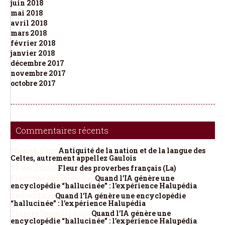
juin 2018
mai 2018
avril 2018
mars 2018
février 2018
janvier 2018
décembre 2017
novembre 2017
octobre 2017
Commentaires récents
Maarek
dans
Antiquité de la nation et de la langue des
Celtes, autrement appellez Gaulois
De Berg
dans
Fleur des proverbes français (La)
Françoise Gazzola
dans
Quand l’IA génère une
encyclopédie “hallucinée” : l’expérience Halupédia
Dedieu
dans
Quand l’IA génère une encyclopédie
“hallucinée” : l’expérience Halupédia
Thierry Depaulis
dans
Quand l’IA génère une
encyclopédie “hallucinée” : l’expérience Halupédia