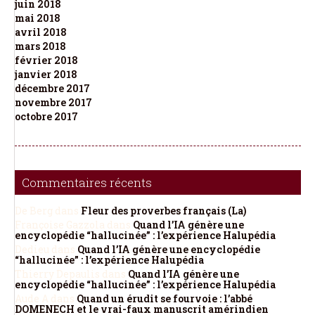
juin 2018
mai 2018
avril 2018
mars 2018
février 2018
janvier 2018
décembre 2017
novembre 2017
octobre 2017
Commentaires récents
De Berg
dans
Fleur des proverbes français (La)
Françoise Gazzola
dans
Quand l’IA génère une
encyclopédie “hallucinée” : l’expérience Halupédia
Dedieu
dans
Quand l’IA génère une encyclopédie
“hallucinée” : l’expérience Halupédia
Thierry Depaulis
dans
Quand l’IA génère une
encyclopédie “hallucinée” : l’expérience Halupédia
Aude A
dans
Quand un érudit se fourvoie : l’abbé
DOMENECH et le vrai-faux manuscrit amérindien