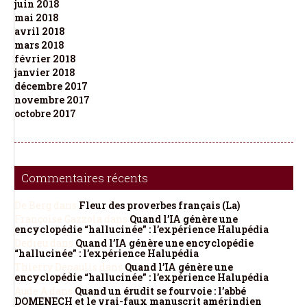
juin 2018
mai 2018
avril 2018
mars 2018
février 2018
janvier 2018
décembre 2017
novembre 2017
octobre 2017
Commentaires récents
De Berg
dans
Fleur des proverbes français (La)
Françoise Gazzola
dans
Quand l’IA génère une
encyclopédie “hallucinée” : l’expérience Halupédia
Dedieu
dans
Quand l’IA génère une encyclopédie
“hallucinée” : l’expérience Halupédia
Thierry Depaulis
dans
Quand l’IA génère une
encyclopédie “hallucinée” : l’expérience Halupédia
Aude A
dans
Quand un érudit se fourvoie : l’abbé
DOMENECH et le vrai-faux manuscrit amérindien