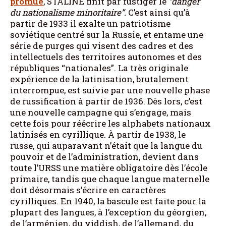
promue
, STALINE finit par fustiger le
“danger
du nationalisme minoritaire”.
C’est ainsi qu’à
partir de 1933 il exalte un patriotisme
soviétique centré sur la Russie, et entame une
série de purges qui visent des cadres et des
intellectuels des territoires autonomes et des
républiques “nationales”. La très originale
expérience de la latinisation, brutalement
interrompue, est suivie par une nouvelle phase
de russification à partir de 1936. Dès lors, c’est
une nouvelle campagne qui s’engage, mais
cette fois pour réécrire les alphabets nationaux
latinisés en cyrillique. À partir de 1938, le
russe, qui auparavant n’était que la langue du
pouvoir et de l’administration, devient dans
toute l’URSS une matière obligatoire dès l’école
primaire, tandis que chaque langue maternelle
doit désormais s’écrire en caractères
cyrilliques. En 1940, la bascule est faite pour la
plupart des langues, à l’exception du géorgien,
de l’arménien, du yiddish, de l’allemand, du