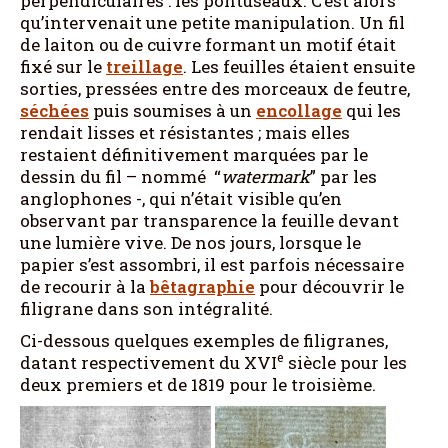
perpendiculaires : les pontuseaux. C’est alors
qu’intervenait une petite manipulation. Un fil
de laiton ou de cuivre formant un motif était
fixé sur le
treillage
. Les feuilles étaient ensuite
sorties, pressées entre des morceaux de feutre,
séchées
puis soumises à un
encollage
qui les
rendait lisses et résistantes ; mais elles
restaient définitivement marquées par le
dessin du fil – nommé “
watermark
” par les
anglophones -, qui n’était visible qu’en
observant par transparence la feuille devant
une lumière vive. De nos jours, lorsque le
papier s’est assombri, il est parfois nécessaire
de recourir à la
bêtagraphie
pour découvrir le
filigrane dans son intégralité.
Ci-dessous quelques exemples de filigranes,
e
datant respectivement du XVI
siècle pour les
deux premiers et de 1819 pour le troisième.