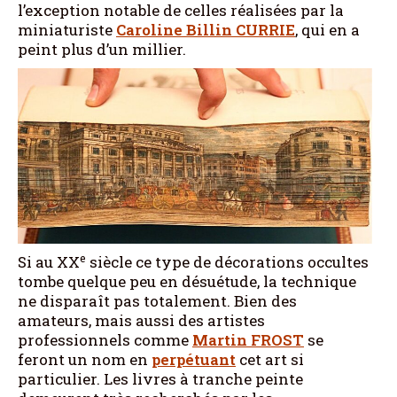
l’exception notable de celles réalisées par la
miniaturiste
Caroline Billin CURRIE
, qui en a
peint plus d’un millier.
e
Si au XX
siècle ce type de décorations occultes
tombe quelque peu en désuétude, la technique
ne disparaît pas totalement. Bien des
amateurs, mais aussi des artistes
professionnels comme
Martin FROST
se
feront un nom en
perpétuant
cet art si
particulier. Les livres à tranche peinte