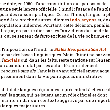
se dote, en 1950, d’une constitution qui, par souci de
une seule langue officielle : l’hindi ; l’usage de l’angl
ur des raisons pratiques. Certes l’hindi, langue la p
age d’être proche d’autres idiomes
indo-aryens
et, de 
la population indienne. Pourtant, cette décision, pénali
 reçue, en particulier par les Dravidiens du sud de la
s, qui se sentent
de facto
exclues de la vie politique et
 l’imposition de l’hindi, le
States Reorganisation Act
tion sur des bases linguistiques. Mais l’hindi ne parve
l’
anglais
qui, dans les faits, reste pratiqué sur l’ens
Son abandon total par les autorités, initialement
s repoussé
sine die
, l’anglais ayant officiellement acqu
e prééminent dans la vie politique, administrative,
u statut de langues régionales représentent à elles seu
tes” langues, qui ne jouent aucun rôle officiel et dont
se maintenir dans un contexte aggravé par une impor
 langues majoritaires.