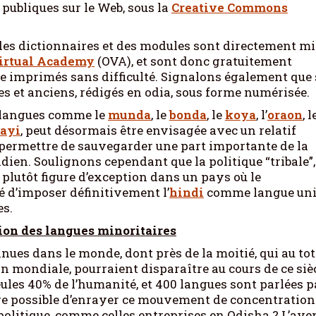
 publiques sur le Web, sous la
Creative Commons
e des dictionnaires et des modules sont directement mi
irtual Academy
(OVA), et sont donc gratuitement
re imprimés sans difficulté. Signalons également que 
es et anciens, rédigés en odia, sous forme numérisée.
de langues comme le
munda
, le
bonda
, le
koya
, l’
oraon
, l
ayi
, peut désormais être envisagée avec un relatif
 permettre de sauvegarder une part importante de la
dien. Soulignons cependant que la politique “tribale”,
plutôt figure d’exception dans un pays où le
té d’imposer définitivement l’
hindi
comme langue uni
es.
ion des langues minoritaires
onnues dans le monde, dont près de la moitié, qui au tot
on mondiale, pourraient disparaître au cours de ce sièc
seules 40% de l’humanité, et 400 langues sont parlées p
ore possible d’enrayer ce mouvement de concentration
politique, comme celles entreprises en Odisha ? L’ave