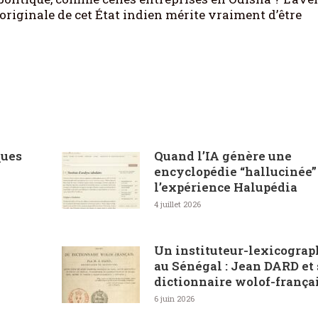
originale de cet État indien mérite vraiment d’être
ques
Quand l’IA génère une
encyclopédie “hallucinée” 
l’expérience Halupédia
4 juillet 2026
Un instituteur-lexicograp
au Sénégal : Jean DARD et
dictionnaire wolof-frança
6 juin 2026