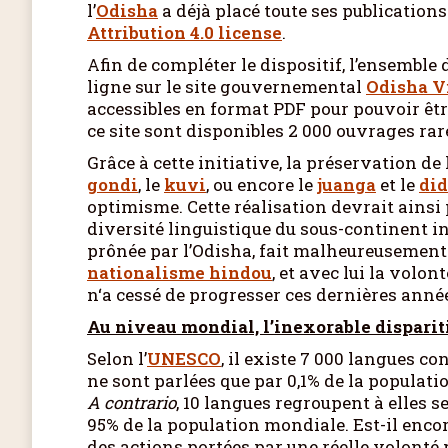
l’
Odisha
a déjà placé toute ses publications
Attribution 4.0 license
.
Afin de compléter le dispositif, l’ensembl
ligne sur le site gouvernemental
Odisha V
accessibles en format PDF pour pouvoir êt
ce site sont disponibles 2 000 ouvrages rar
Grâce à cette initiative, la préservation 
gondi
, le
kuvi
, ou encore le
juanga
et le
did
optimisme. Cette réalisation devrait ainsi
diversité linguistique du sous-continent in
prônée par l’Odisha, fait malheureusement 
nationalisme hindou
, et avec lui la volon
n‘a cessé de progresser ces dernières anné
Au niveau mondial, l’inexorable disparit
Selon l’
UNESCO
, il existe 7 000 langues c
ne sont parlées que par 0,1% de la populati
A contrario
, 10 langues regroupent à elles 
95% de la population mondiale. Est-il enc
des actions portées par une réelle volonté 