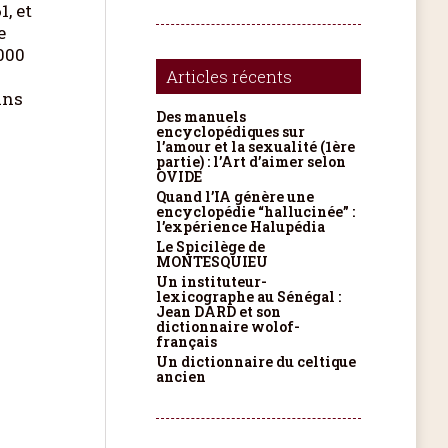
1, et
e
000
Articles récents
ans
Des manuels
encyclopédiques sur
l’amour et la sexualité (1ère
partie) : l’Art d’aimer selon
OVIDE
Quand l’IA génère une
encyclopédie “hallucinée” :
l’expérience Halupédia
Le Spicilège de
MONTESQUIEU
Un instituteur-
lexicographe au Sénégal :
Jean DARD et son
dictionnaire wolof-
français
Un dictionnaire du celtique
ancien