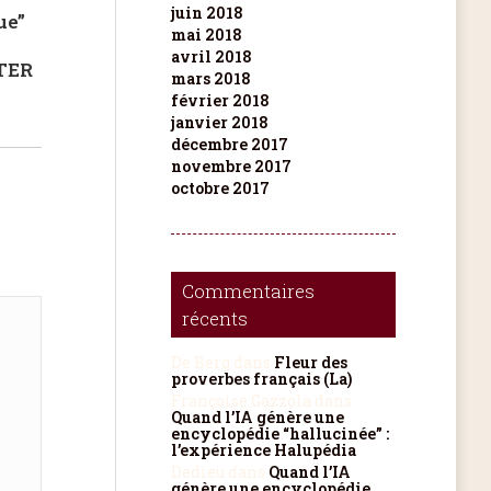
juin 2018
ue”
mai 2018
avril 2018
TER
mars 2018
février 2018
janvier 2018
décembre 2017
novembre 2017
octobre 2017
Commentaires
récents
De Berg
dans
Fleur des
proverbes français (La)
Françoise Gazzola
dans
Quand l’IA génère une
encyclopédie “hallucinée” :
l’expérience Halupédia
Dedieu
dans
Quand l’IA
génère une encyclopédie