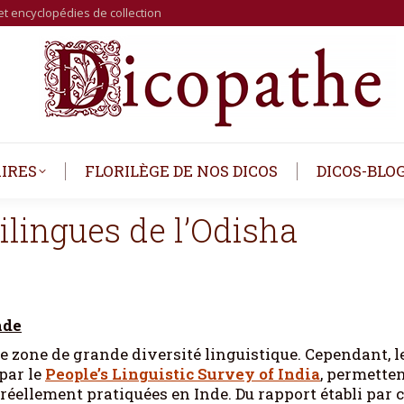
et encyclopédies de collection
IRES
FLORILÈGE DE NOS DICOS
DICOS-BLO
bilingues de l’Odisha
nde
e zone de grande diversité linguistique. Cependant, l
 par le
People’s Linguistic Survey of India
, permette
éellement pratiquées en Inde. Du rapport établi par c