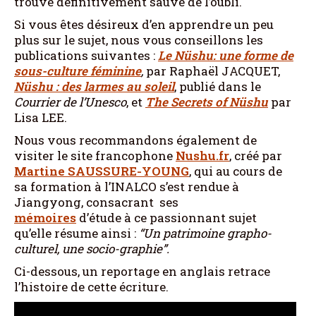
trouve définitivement sauvé de l’oubli.
Si vous êtes désireux d’en apprendre un peu
plus sur le sujet, nous vous conseillons les
publications suivantes :
Le Nüshu: une forme de
sous-culture féminine
,
par Raphaël JACQUET,
Nüshu : des larmes au soleil
, publié dans le
Courrier de l’Unesco
, et
The Secrets of Nüshu
par
Lisa LEE.
Nous vous recommandons également de
visiter le site francophone
Nushu.fr
, créé par
Martine SAUSSURE-YOUNG
, qui au cours de
sa formation à l’INALCO s’est rendue à
Jiangyong, consacrant ses
mémoires
d’étude à ce passionnant sujet
qu’elle résume ainsi :
“Un patrimoine grapho-
culturel, une socio-graphie”.
Ci-dessous, un reportage en anglais retrace
l’histoire de cette écriture.