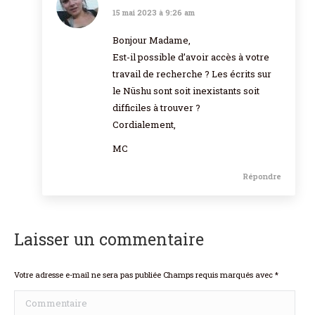
15 mai 2023 à 9:26 am
dit
:
Bonjour Madame,
Est-il possible d’avoir accès à votre
travail de recherche ? Les écrits sur
le Nüshu sont soit inexistants soit
difficiles à trouver ?
Cordialement,
MC
Répondre
Laisser un commentaire
Votre adresse e-mail ne sera pas publiée Champs requis marqués avec
*
Commentaire