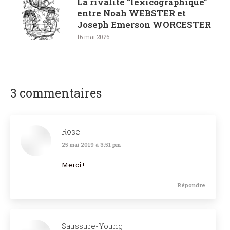
La rivalité “lexicographique”
entre Noah WEBSTER et
Joseph Emerson WORCESTER
16 mai 2026
3 commentaires
Rose
25 mai 2019 à 3:51 pm
dit
:
Merci !
Répondre
Saussure-Young