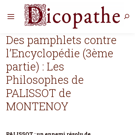
Rec
:
Des pamphlets contre
l’Encyclopédie (3ème
partie) : Les
Philosophes de
PALISSOT de
MONTENOY
PALISSOT : un ennemi résolu de