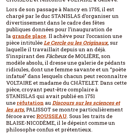
Lors de son passage à Nancy en 1755, il est
chargé par le duc STANISLAS d’organiser un
divertissement dans le cadre des fêtes
publiques données pour l’inauguration de
la
grande place
. Il achève pour l’occasion une
pièce intitulée
Le Cercle ou les Originaux
,
sur
laquelle il travaillait depuis un an déjà.
S’inspirant des
Fâcheux
de MOLIÈRE, son
modèle absolu, il dresse une galerie de pédants
ridicules, dont une femme savante et un “poète
infatué” dans lesquels chacun peut reconnaître
VOLTAIRE et madame du CHÂTELET. Dans cette
pièce, croyant peut-être complaire à
STANISLAS qui avait publié en 1751
une
réfutation
au
Discours sur les sciences et
les arts
, PALISSOT se montre particulièrement
féroce avec
ROUSSEAU
. Sous les traits de
BLAISE-NICODÈME, il le dépeint comme un
philosophe confus et prétentieux.