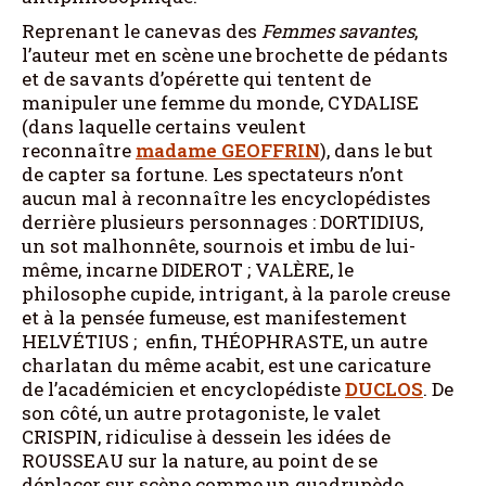
Reprenant le canevas des
Femmes savantes
,
l’auteur met en scène une brochette de pédants
et de savants d’opérette qui tentent de
manipuler une femme du monde, CYDALISE
(dans laquelle certains veulent
reconnaître
madame GEOFFRIN
), dans le but
de capter sa fortune. Les spectateurs n’ont
aucun mal à reconnaître les encyclopédistes
derrière plusieurs personnages : DORTIDIUS,
un sot malhonnête, sournois et imbu de lui-
même, incarne DIDEROT ; VALÈRE, le
philosophe cupide, intrigant, à la parole creuse
et à la pensée fumeuse, est manifestement
HELVÉTIUS ; enfin, THÉOPHRASTE, un autre
charlatan du même acabit, est une caricature
de l’académicien et encyclopédiste
DUCLOS
. De
son côté, un autre protagoniste, le valet
CRISPIN, ridiculise à dessein les idées de
ROUSSEAU sur la nature, au point de se
déplacer sur scène comme un quadrupède.