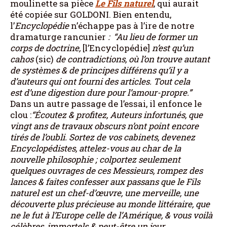
moulinette sa pièce
Le Fils naturel
, qui aurait
été copiée sur GOLDONI. Bien entendu,
l’
Encyclopédie
n’échappe pas à l’ire de notre
dramaturge rancunier
: “Au lieu de former un
corps de doctrine,
[l’Encyclopédie]
n’est qu’un
cahos
(sic)
de contradictions, où l’on trouve autant
de systèmes & de principes différens qu’il y a
d’auteurs qui ont fourni des articles. Tout cela
est d’une digestion dure pour l’amour-propre.”
Dans un autre passage de l’essai, il enfonce le
clou :
“Écoutez & profitez, Auteurs infortunés, que
vingt ans de travaux obscurs n’ont point encore
tirés de l’oubli. Sortez de vos cabinets, devenez
Encyclopédistes, attelez-vous au char de la
nouvelle philosophie ; colportez seulement
quelques ouvrages de ces Messieurs, rompez des
lances & faites confesser aux passans que le Fils
naturel est un chef-d’œuvre, une merveille, une
découverte plus précieuse au monde littéraire, que
ne le fut à l’Europe celle de l’Amérique, & vous voilà
célèbres, immortels & peut-être un jour