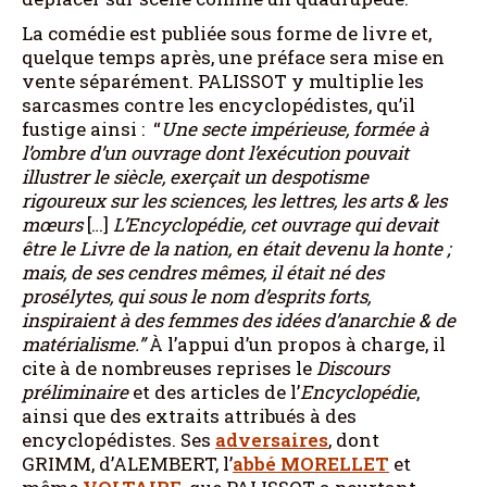
La comédie est publiée sous forme de livre et,
quelque temps après, une préface sera mise en
vente séparément. PALISSOT y multiplie les
sarcasmes contre les encyclopédistes, qu’il
fustige ainsi : “
Une secte impérieuse, formée à
l’ombre d’un ouvrage dont l’exécution pouvait
illustrer le siècle, exerçait un despotisme
rigoureux sur les sciences, les lettres, les arts & les
mœurs
[…]
L’Encyclopédie, cet ouvrage qui devait
être le Livre de la nation, en était devenu la honte ;
mais, de ses cendres mêmes, il était né des
prosélytes, qui sous le nom d’esprits forts,
inspiraient à des femmes des idées d’anarchie & de
matérialisme.”
À l’appui d’un propos à charge, il
cite à de nombreuses reprises le
Discours
préliminaire
et des articles de l’
Encyclopédie
,
ainsi que des extraits attribués à des
encyclopédistes. Ses
adversaires
, dont
GRIMM, d’ALEMBERT, l’
abbé MORELLET
et