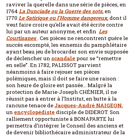
raviver la querelle dans une série de pièces, en
1764
La Dunciade ou la Guerre des sots
,
en
1770
Le Satirique ou l’Homme dangereux
,
dont il
veut faire croire qu’elle avait été écrite contre
lui par un auteur anonyme
,
et enfin
Les
Courtisanes
. Ces pièces ne rencontrent guère le
succès escompté, les ennemis du pamphlétaire
ayant beau jeu de brocarder son envie supposée
de déclencher un
scandale
pour se “remettre
en selle”. En 1782, PALISSOT parvient
néanmoins à faire rejouer ses pièces
polémiques, mais il doit se faire une raison :
son heure de gloire est passée… Malgré la
protection de Marie-Joseph CHÉNIER, il ne
réussit pas à entrer à l’Institut, en butte à la
rancune tenace de
Jacques-André NAIGEON
,
un
encyclopédiste
disciple de DIDEROT. Son
ralliement opportuniste à BONAPARTE lui
permettra d’intégrer le Conseil des anciens et
de devenir bibliothécaire administrateur de la