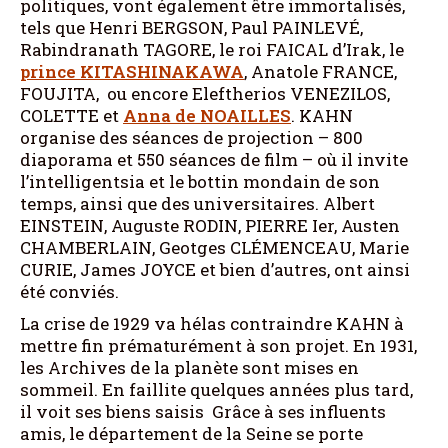
politiques, vont également être immortalisés,
tels que Henri BERGSON, Paul PAINLEVÉ,
Rabindranath TAGORE, le roi FAICAL d’Irak, le
prince KITASHINAKAWA
, Anatole FRANCE,
FOUJITA, ou encore Eleftherios VENEZILOS,
COLETTE et
Anna de NOAILLES
. KAHN
organise des séances de projection – 800
diaporama et 550 séances de film – où il invite
l’intelligentsia et le bottin mondain de son
temps, ainsi que des universitaires. Albert
EINSTEIN, Auguste RODIN, PIERRE Ier, Austen
CHAMBERLAIN, Geotges CLÉMENCEAU, Marie
CURIE, James JOYCE et bien d’autres, ont ainsi
été conviés.
La crise de 1929 va hélas contraindre KAHN à
mettre fin prématurément à son projet. En 1931,
les Archives de la planète sont mises en
sommeil. En faillite quelques années plus tard,
il voit ses biens saisis Grâce à ses influents
amis, le département de la Seine se porte