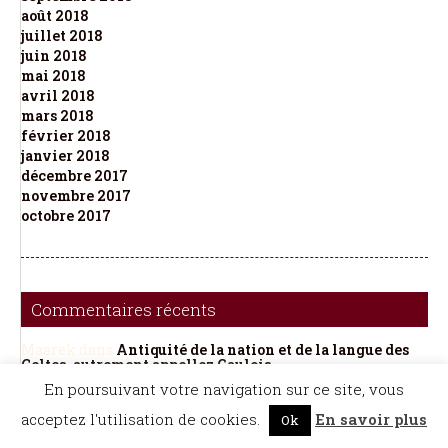
août 2018
juillet 2018
juin 2018
mai 2018
avril 2018
mars 2018
février 2018
janvier 2018
décembre 2017
novembre 2017
octobre 2017
Commentaires récents
Maarek
dans
Antiquité de la nation et de la langue des
Celtes, autrement appellez Gaulois
De Berg
dans
Fleur des proverbes français (La)
En poursuivant votre navigation sur ce site, vous
Françoise Gazzola
dans
Quand l’IA génère une
acceptez l'utilisation de cookies.
En savoir plus
encyclopédie “hallucinée” : l’expérience Halupédia
Ok
Dedieu
dans
Quand l’IA génère une encyclopédie