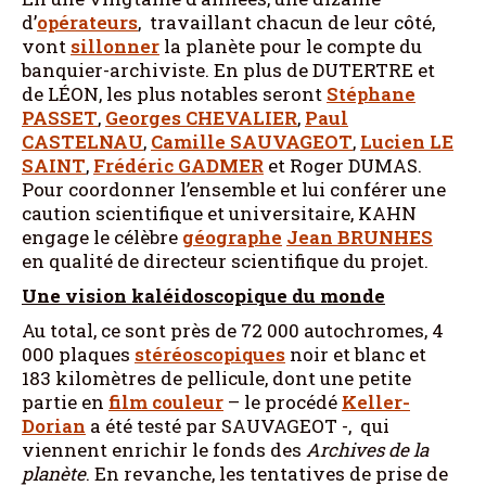
d’
opérateurs
, travaillant chacun de leur côté,
vont
sillonner
la planète pour le compte du
banquier-archiviste. En plus de DUTERTRE et
de LÉON, les plus notables seront
Stéphane
PASSET
,
Georges CHEVALIER
,
Paul
CASTELNAU
,
Camille SAUVAGEOT
,
Lucien LE
SAINT
,
Frédéric GADMER
et Roger DUMAS.
Pour coordonner l’ensemble et lui conférer une
caution scientifique et universitaire, KAHN
engage le célèbre
géographe
Jean BRUNHES
en qualité de directeur scientifique du projet.
Une vision kaléidoscopique du monde
Au total, ce sont près de 72 000 autochromes, 4
000 plaques
stéréoscopiques
noir et blanc et
183 kilomètres de pellicule, dont une petite
partie en
film couleur
– le procédé
Keller-
Dorian
a été testé par SAUVAGEOT -, qui
viennent enrichir le fonds des
Archives de la
planète
. En revanche, les tentatives de prise de