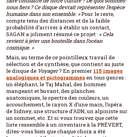
faire connaître de notre culture ? De quoi sommes-
nous fiers ? Ce disque devrait représenter l’espèce
humaine dans son ensemble.
»
Pour le reste,
compte tenu des distances et de la faible
probabilité d’arriver à établir un contact,
SAGAN a joliment résumé ce projet :
«
Cela
revient à jeter une bouteille dans l’océan
cosmique.
»
Mais, au terme de ce pointilleux travail de
sélection et de synthèse, que contient au juste
le disque de
Voyager
? En premier
115 images
analogiques et pictogrammes
en tous genres :
un éléphant, le Taj Mahal, des hommes
mangeant et buvant, des planches
anatomiques, le spectre des couleurs, un
accouchement, le rayon X d’une main, l’opéra
de Sidney, une structure d’ADN, un alpiniste sur
un sommet, etc. Et si vous trouvez que cette
liste ressemble à un inventaire à la PRÉVERT,
dites-vous bien que chaque choix a été