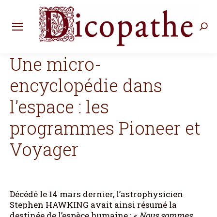
Rec
:
Une micro-
encyclopédie dans
l’espace : les
programmes Pioneer et
Voyager
Décédé le 14 mars dernier, l’astrophysicien
Stephen HAWKING avait ainsi résumé la
destinée de l’espèce humaine :
«
Nous sommes