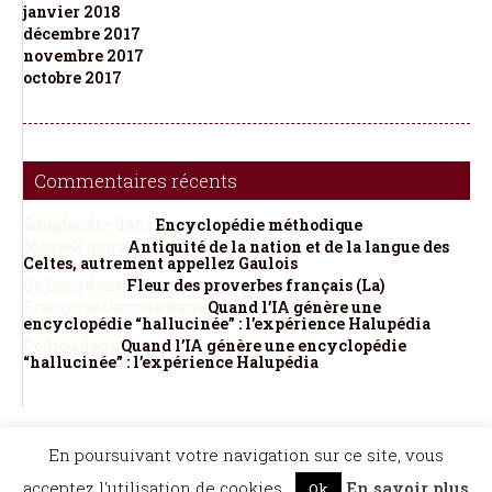
janvier 2018
décembre 2017
novembre 2017
octobre 2017
Commentaires récents
Sangfoudre
dans
Encyclopédie méthodique
Maarek
dans
Antiquité de la nation et de la langue des
Celtes, autrement appellez Gaulois
De Berg
dans
Fleur des proverbes français (La)
Françoise Gazzola
dans
Quand l’IA génère une
encyclopédie “hallucinée” : l’expérience Halupédia
Dedieu
dans
Quand l’IA génère une encyclopédie
“hallucinée” : l’expérience Halupédia
©Dicopathe - Tous droits réservés -
Mentions légales
- Réalisation :
Bel et Bien
En poursuivant votre navigation sur ce site, vous
Vu
Restez à l'affût des actualités de Dicopathe -
acceptez l'utilisation de cookies.
En savoir plus
Ok