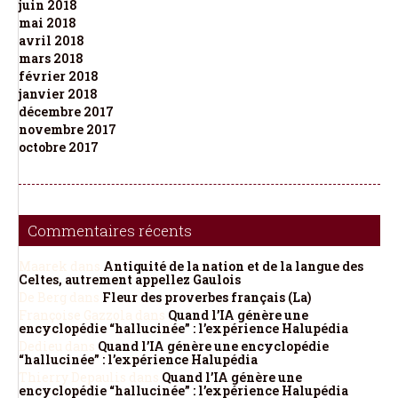
juin 2018
mai 2018
avril 2018
mars 2018
février 2018
janvier 2018
décembre 2017
novembre 2017
octobre 2017
Commentaires récents
Maarek
dans
Antiquité de la nation et de la langue des
Celtes, autrement appellez Gaulois
De Berg
dans
Fleur des proverbes français (La)
Françoise Gazzola
dans
Quand l’IA génère une
encyclopédie “hallucinée” : l’expérience Halupédia
Dedieu
dans
Quand l’IA génère une encyclopédie
“hallucinée” : l’expérience Halupédia
Thierry Depaulis
dans
Quand l’IA génère une
encyclopédie “hallucinée” : l’expérience Halupédia