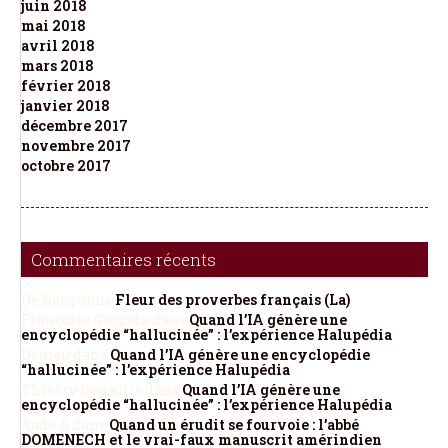
juin 2018
mai 2018
avril 2018
mars 2018
février 2018
janvier 2018
décembre 2017
novembre 2017
octobre 2017
Commentaires récents
De Berg
dans
Fleur des proverbes français (La)
Françoise Gazzola
dans
Quand l’IA génère une
encyclopédie “hallucinée” : l’expérience Halupédia
Dedieu
dans
Quand l’IA génère une encyclopédie
“hallucinée” : l’expérience Halupédia
Thierry Depaulis
dans
Quand l’IA génère une
encyclopédie “hallucinée” : l’expérience Halupédia
Aude A
dans
Quand un érudit se fourvoie : l’abbé
DOMENECH et le vrai-faux manuscrit amérindien