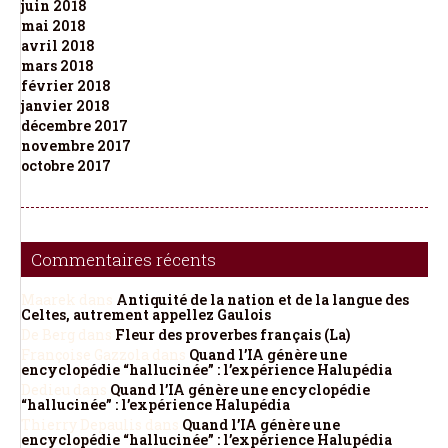
juin 2018
mai 2018
avril 2018
mars 2018
février 2018
janvier 2018
décembre 2017
novembre 2017
octobre 2017
Commentaires récents
Maarek
dans
Antiquité de la nation et de la langue des
Celtes, autrement appellez Gaulois
De Berg
dans
Fleur des proverbes français (La)
Françoise Gazzola
dans
Quand l’IA génère une
encyclopédie “hallucinée” : l’expérience Halupédia
Dedieu
dans
Quand l’IA génère une encyclopédie
“hallucinée” : l’expérience Halupédia
Thierry Depaulis
dans
Quand l’IA génère une
encyclopédie “hallucinée” : l’expérience Halupédia