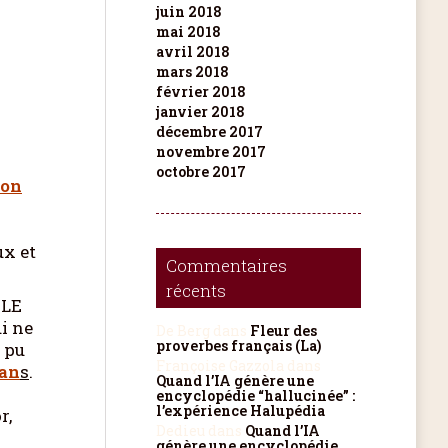
juin 2018
mai 2018
avril 2018
mars 2018
février 2018
janvier 2018
décembre 2017
novembre 2017
octobre 2017
ton
ux et
Commentaires
récents
ALE
i ne
De Berg
dans
Fleur des
proverbes français (La)
t pu
Françoise Gazzola
dans
san
s
.
Quand l’IA génère une
encyclopédie “hallucinée” :
l’expérience Halupédia
r,
Dedieu
dans
Quand l’IA
génère une encyclopédie