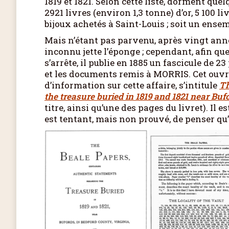
1819 et 1821. Selon cette liste, dorment que
2921 livres (environ 1,3 tonne) d’or, 5 100 l
bijoux achetés à Saint-Louis ; soit un ense
Mais n’étant pas parvenu, après vingt année
inconnu jette l’éponge ; cependant, afin que
s’arrête, il publie en 1885 un fascicule de 23
et les documents remis à MORRIS. Cet ouvra
d’information sur cette affaire, s’intitule
Th
the treasure buried in 1819 and 1821 near Buf
titre, ainsi qu’une des pages du livret). Il
est tentant, mais non prouvé, de penser qu’i