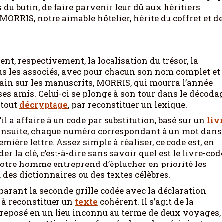
 du butin, de faire parvenir leur dû aux héritiers
 MORRIS, notre aimable hôtelier, hérite du coffret et d
ent, respectivement, la localisation du trésor, la
tous les associés, avec pour chacun son nom complet et
 vain sur les manuscrits, MORRIS, qui mourra l’année
 ses amis. Celui-ci se plonge à son tour dans le décoda
 tout
décryptage
, par reconstituer un lexique.
a affaire à un code par substitution, basé sur un
liv
 Ensuite, chaque numéro correspondant à un mot dans
remière lettre. Assez simple à réaliser, ce code est, en
er la clé, c’est-à-dire sans savoir quel est le livre-cod
, notre homme entreprend d’éplucher en priorité les
 des dictionnaires ou des textes célèbres.
mparant la seconde grille codée avec la déclaration
 à reconstituer un
texte
cohérent. Il s’agit de la
ntreposé en un lieu inconnu au terme de deux voyages,