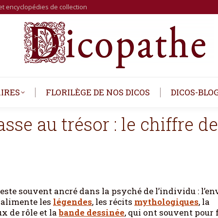
et encyclopédies de collection
IRES
FLORILÈGE DE NOS DICOS
DICOS-BLO
se au trésor : le chiffre d
reste souvent ancré dans la psyché de l’individu : l’en
 alimente les
légendes
, les récits
mythologiques
, la
eux de rôle et la
bande dessinée
, qui ont souvent pour f