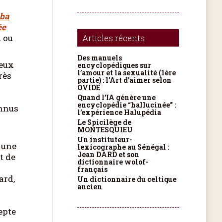
n
aba
ée
u ou
Articles récents
Des manuels
eux
encyclopédiques sur
l’amour et la sexualité (1ère
rès
partie) : l’Art d’aimer selon
OVIDE
Quand l’IA génère une
encyclopédie “hallucinée” :
onnus
l’expérience Halupédia
Le Spicilège de
MONTESQUIEU
Un instituteur-
 une
lexicographe au Sénégal :
Jean DARD et son
t de
dictionnaire wolof-
français
ard,
Un dictionnaire du celtique
ancien
epte