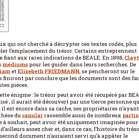
ux qui ont cherché à décrypter ces textes codés, plus
éler l’emplacement du trésor. Certains entreprennent
e fiant aux rares indications de BEALE. En 1898,
Clay
s
médiums
pour les guider dans leurs recherches. De
liam
et
Elizebeth FRIEDMANN
, se pencheront sur le
 ils finiront par conclure que les documents sont des fa
utes pièces.
tte énigme : le trésor peut avoir été récupéré par BE
sé ; il aurait été découvert par une tierce personne qu
, il est encore dans sa cache, ses propriétaires n’ayan
 thèse du
canular
rassemble aussi de nombreux
parti
que à souhait, peut avoir été uniquement imaginée pour
ailleurs assez cher et, dans ce cas, l’histoire du tréso
 second document n’auraient servi qu’à appâter le