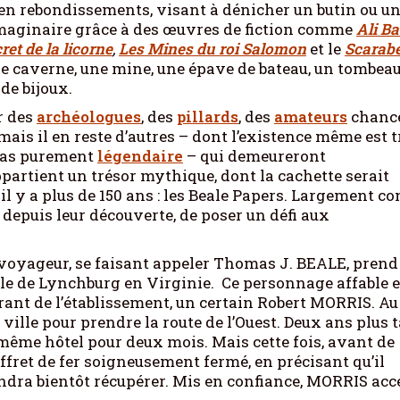
en rebondissements, visant à dénicher un butin ou u
imaginaire grâce à des œuvres de fiction comme
Ali B
ret de la licorne
,
Les Mines du roi Salomon
et le
Scarab
ne caverne, une mine, une épave de bateau, un tombea
 de bijoux.
r des
archéologues
, des
pillards
, des
amateurs
chanc
mais il en reste d’autres – dont l’existence même est t
 pas purement
légendaire
– qui demeureront
ppartient un trésor mythique, dont la cachette serait
l y a plus de 150 ans : les Beale Papers. Largement c
depuis leur découverte, de poser un défi aux
 voyageur, se faisant appeler Thomas J. BEALE, prend
le de Lynchburg en Virginie. Ce personnage affable e
rant de l’établissement, un certain Robert MORRIS. Au
ville pour prendre la route de l’Ouest. Deux ans plus t
e même hôtel pour deux mois. Mais cette fois, avant de
offret de fer soigneusement fermé, en précisant qu’il
ndra bientôt récupérer. Mis en confiance, MORRIS acc