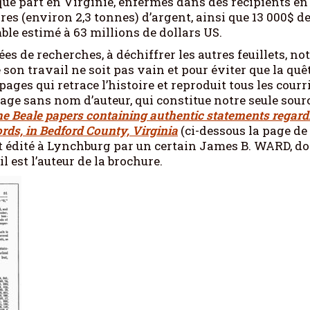
lque part en Virginie, enfermés dans des récipients en 
ivres (environ 2,3 tonnes) d’argent, ainsi que 13 000$ d
mble estimé à 63 millions de dollars US.
s de recherches, à déchiffrer les autres feuillets, no
 son travail ne soit pas vain et pour éviter que la quê
 pages qui retrace l’histoire et reproduit tous les courr
ge sans nom d’auteur, qui constitue notre seule sour
e Beale papers containing authentic statements regard
ords, in Bedford County, Virginia
(ci-dessous la page de
 est édité à Lynchburg par un certain James B. WARD, do
l est l’auteur de la brochure.