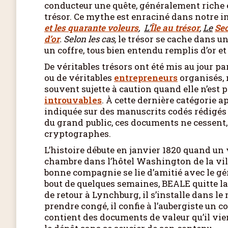
conducteur une quête, généralement riche 
trésor. Ce mythe est enraciné dans notre 
et les quarante voleurs
,
L’
Île au trésor
,
Le
Sec
d’or
.
Selon les cas,
le trésor se cache dans u
un coffre, tous bien entendu remplis d’or et
De véritables trésors ont été mis au jour pa
ou de véritables
entrepreneurs
organisés, 
souvent sujette à caution quand elle n’est
introuvables
. À cette dernière catégorie a
indiquée sur des manuscrits codés rédigés i
du grand public, ces documents ne cessent, 
cryptographes.
L’histoire débute en janvier 1820 quand un
chambre dans l’hôtel Washington de la vil
bonne compagnie se lie d’amitié avec le gé
bout de quelques semaines, BEALE quitte la 
de retour à Lynchburg, il s’installe dans l
prendre congé, il confie à l’aubergiste un c
contient des documents de valeur qu’il vie