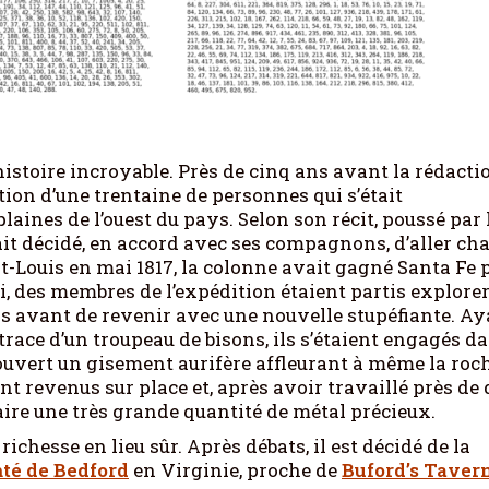
istoire incroyable. Près de cinq ans avant la rédacti
tion d’une trentaine de personnes qui s’était
ines de l’ouest du pays. Selon son récit, poussé par 
vait décidé, en accord avec ses compagnons, d’aller ch
aint-Louis en mai 1817, la colonne avait gagné Santa Fe 
, des membres de l’expédition étaient partis explorer
is avant de revenir avec une nouvelle stupéfiante. A
a trace d’un troupeau de bisons, ils s’étaient engagés d
couvert un gisement aurifère affleurant à même la roc
t revenus sur place et, après avoir travaillé près de 
traire une très grande quantité de métal précieux.
richesse en lieu sûr. Après débats, il est décidé de la
té de Bedford
en Virginie, proche de
Buford’s Taver