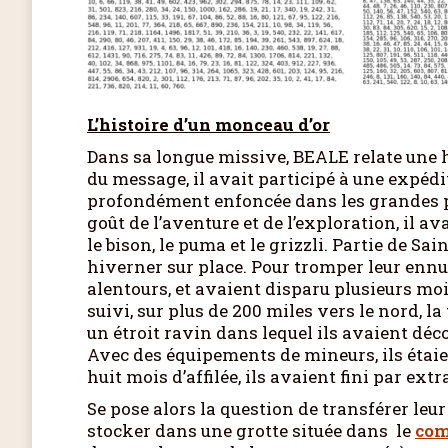
L’histoire d’un monceau d’or
Dans sa longue missive, BEALE relate une h
du message, il avait participé à une expédi
profondément enfoncée dans les grandes pla
goût de l’aventure et de l’exploration, il a
le bison, le puma et le grizzli. Partie de S
hiverner sur place. Pour tromper leur ennui
alentours, et avaient disparu plusieurs mo
suivi, sur plus de 200 miles vers le nord, l
un étroit ravin dans lequel ils avaient dé
Avec des équipements de mineurs, ils étaien
huit mois d’affilée, ils avaient fini par ex
Se pose alors la question de transférer leur 
stocker dans une grotte située dans le
com