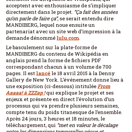
acceptent avec enthousiasme de s’impliquer
directement dans le projet.
“Ça fait des années
qu’on parle de faire ça”,
se serait entendu dire
MANDIBERG, lequel noue ensuite un
partenariat avec un site web d’impression à la
demande dénommé
lulu.com
.
Le basculement sur la plate-forme de
MANDIBERG du contenu de Wikipédia en
anglais prend la forme de fichiers PDF
correspondant chacun à un volume de 700
pages. Il est
lancé
le 18 avril 2015 à la Denny
Gallery de New York. L’événement donne lieu à
une exposition (ci-dessous) intitulée
From
Aaaaa! à ZZZap !
qui explique le projet et ses
enjeux et présente en direct l’évolution d’un
processus qui va prendre plusieurs semaines,
compte tenu du poids titanesque de l’ensemble.
Après 24 jours, 3 heures et 18 minutes, le
téléchargement, qui
“met en valeur le décalage
entre les dimensions temporelles vécue et