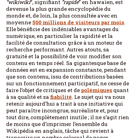
“wikiwiki
“, signifiant
“rapide
” en hawaïen, est
devenue la plus grande encyclopédie du
monde et, de loin, la plus consultée avec en
moyenne
500 millions de visiteurs par mois
.
Elle bénéficie des indéniables avantages du
numérique, en particulier la rapidité et la
facilité de consultation grâce à un moteur de
recherche performant. Autres atouts, sa
gratuité et la possibilité de voir modifier son
contenu en temps réel. Sa gigantesque base de
données est en expansion constante, pendant
que son contenu, issu de contributions basées
sur un fonctionnement participatif, ne cesse de
faire l’objet de critiques et de
polémiques
quant
à sa qualité et sa
fiabilité
. Le sujet qui va nous
retenir aujourd’hui a trait à une initiative qui
peut paraître incongrue, surréaliste et, pour
tout dire, complètement inutile ; il ne s’agit rien
de moins que d’imprimer l’ensemble du
Wikipédia en anglais, tâche qui revient à
transcrire un nombre colossal de pages