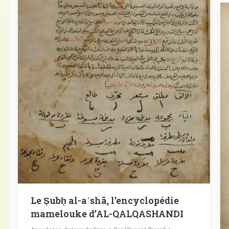
Le Ṣubḥ al-aʿshā, l’encyclopédie
mamelouke d’AL-QALQASHANDI