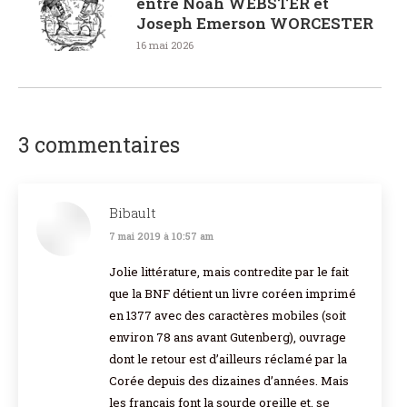
entre Noah WEBSTER et
Joseph Emerson WORCESTER
16 mai 2026
3 commentaires
Bibault
7 mai 2019 à 10:57 am
dit
:
Jolie littérature, mais contredite par le fait
que la BNF détient un livre coréen imprimé
en 1377 avec des caractères mobiles (soit
environ 78 ans avant Gutenberg), ouvrage
dont le retour est d’ailleurs réclamé par la
Corée depuis des dizaines d’années. Mais
les français font la sourde oreille et, se