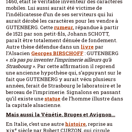
1460, était le véritable inventeur des caractères
mobiles. Lui aussi aurait été victime de
l’indélicatesse d’un de ses serviteurs qui lui
aurait dérobé les caractères pour les vendre à
GUTENBERG. Cette
rumeur
, répandue à partir
de 1521 par son petit-fils, Johann SCHOTT,
paraît être totalement dénuée de fondement.
Autre thèse défendue dans un
livre
par
l’Alsacien
Georges
BIRSCHOFF
: GUTENBERG
«
n’a pas pu inventer l’imprimerie ailleurs qu’à
Strasbourg
»
.
Par cette affirmation il reprend
une ancienne hypothèse qui, s’appuyant sur le
fait que GUTENBERG y aurait vécu plusieurs
années, ferait de Strasbourg le laboratoire et le
berceau de l’imprimerie. Signalons en passant
qu’il existe une
statue
de l’homme illustre dans
la capitale alsacienne.
Mais aussi la Vénétie, Bruges et Avignon…
En Italie, c’est une autre
histoire
, reprise au
e
xix
siècle par Robert CURZON, qui circule