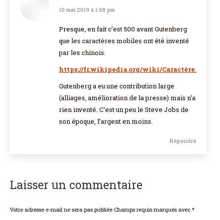
10 mai 2019 à 1:58 pm
dit
:
Presque, en fait c’est 500 avant Gutenberg
que les caractères mobiles ont été inventé
par les chinois.
https://fr.wikipedia.org/wiki/Caractère_(typo
Gutenberg a eu une contribution large
(alliages, amélioration de la presse) mais n’a
rien inventé. C’est un peu le Steve Jobs de
son époque, l’argent en moins.
Répondre
Laisser un commentaire
Votre adresse e-mail ne sera pas publiée Champs requis marqués avec
*