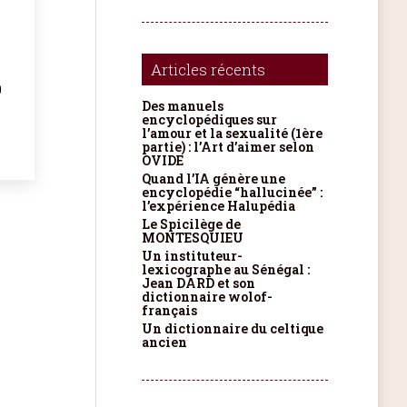
Articles récents
0
Des manuels
encyclopédiques sur
l’amour et la sexualité (1ère
partie) : l’Art d’aimer selon
OVIDE
Quand l’IA génère une
encyclopédie “hallucinée” :
l’expérience Halupédia
Le Spicilège de
MONTESQUIEU
Un instituteur-
lexicographe au Sénégal :
Jean DARD et son
dictionnaire wolof-
français
Un dictionnaire du celtique
ancien