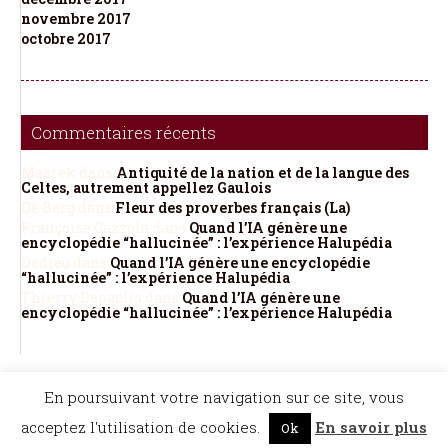
novembre 2017
octobre 2017
Commentaires récents
Maarek
dans
Antiquité de la nation et de la langue des
Celtes, autrement appellez Gaulois
De Berg
dans
Fleur des proverbes français (La)
Françoise Gazzola
dans
Quand l’IA génère une
encyclopédie “hallucinée” : l’expérience Halupédia
Dedieu
dans
Quand l’IA génère une encyclopédie
“hallucinée” : l’expérience Halupédia
Thierry Depaulis
dans
Quand l’IA génère une
encyclopédie “hallucinée” : l’expérience Halupédia
©Dicopathe - Tous droits réservés -
Mentions légales
- Réalisation :
Bel et Bien
En poursuivant votre navigation sur ce site, vous
Vu
Restez à l'affût des actualités de Dicopathe -
acceptez l'utilisation de cookies.
En savoir plus
Ok
Abonnez-vous !