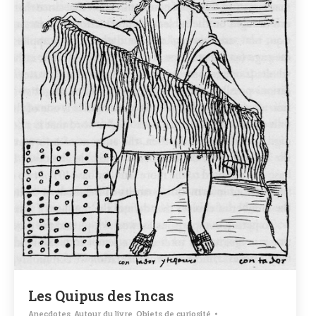
Les Quipus des Incas
Anecdotes
,
Autour du livre
,
Objets de curiosité