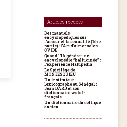
Articles récents
s
Des manuels
encyclopédiques sur
l’amour et la sexualité (1ère
partie) : l’Art d’aimer selon
OVIDE
Quand l’IA génère une
encyclopédie “hallucinée” :
l’expérience Halupédia
Le Spicilège de
MONTESQUIEU
Un instituteur-
lexicographe au Sénégal :
Jean DARD et son
dictionnaire wolof-
français
Un dictionnaire du celtique
ancien