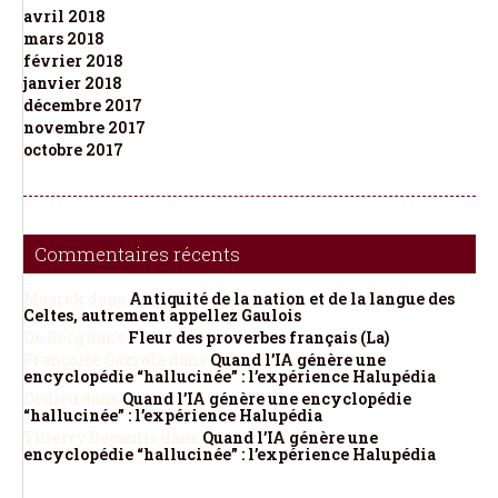
avril 2018
mars 2018
février 2018
janvier 2018
décembre 2017
novembre 2017
octobre 2017
Commentaires récents
Maarek
dans
Antiquité de la nation et de la langue des
Celtes, autrement appellez Gaulois
De Berg
dans
Fleur des proverbes français (La)
Françoise Gazzola
dans
Quand l’IA génère une
encyclopédie “hallucinée” : l’expérience Halupédia
Dedieu
dans
Quand l’IA génère une encyclopédie
“hallucinée” : l’expérience Halupédia
Thierry Depaulis
dans
Quand l’IA génère une
encyclopédie “hallucinée” : l’expérience Halupédia