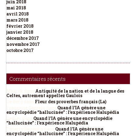
juin 2018
mai 2018
avril 2018
mars 2018
février 2018
janvier 2018
décembre 2017
novembre 2017
octobre 2017
Commentaires récents
Maarek
dans
Antiquité de la nation et de la langue des
Celtes, autrement appellez Gaulois
De Berg
dans
Fleur des proverbes français (La)
Françoise Gazzola
dans
Quand l’IA génère une
encyclopédie “hallucinée” : l’expérience Halupédia
Dedieu
dans
Quand l’IA génère une encyclopédie
“hallucinée” : l’expérience Halupédia
Thierry Depaulis
dans
Quand l’IA génère une
encyclopédie “hallucinée” : l’expérience Halupédia