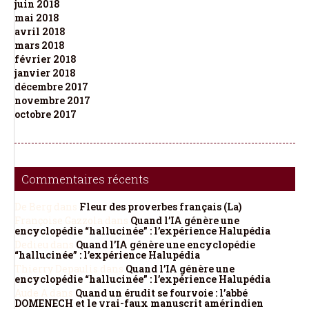
juin 2018
mai 2018
avril 2018
mars 2018
février 2018
janvier 2018
décembre 2017
novembre 2017
octobre 2017
Commentaires récents
De Berg
dans
Fleur des proverbes français (La)
Françoise Gazzola
dans
Quand l’IA génère une
encyclopédie “hallucinée” : l’expérience Halupédia
Dedieu
dans
Quand l’IA génère une encyclopédie
“hallucinée” : l’expérience Halupédia
Thierry Depaulis
dans
Quand l’IA génère une
encyclopédie “hallucinée” : l’expérience Halupédia
Aude A
dans
Quand un érudit se fourvoie : l’abbé
DOMENECH et le vrai-faux manuscrit amérindien