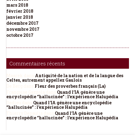
mars 2018
février 2018
janvier 2018
décembre 2017
novembre 2017
octobre 2017
Commentaires récents
Maarek
dans
Antiquité de la nation et de la langue des
Celtes, autrement appellez Gaulois
De Berg
dans
Fleur des proverbes français (La)
Françoise Gazzola
dans
Quand l’IA génère une
encyclopédie “hallucinée” : l’expérience Halupédia
Dedieu
dans
Quand l’IA génère une encyclopédie
“hallucinée” : l’expérience Halupédia
Thierry Depaulis
dans
Quand l’IA génère une
encyclopédie “hallucinée” : l’expérience Halupédia